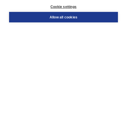
Customer service
Cookie settings
Support
Order
Allow all cookies
Returns
Teacher service
Contact
About Boom NT2
About us
Partners
Customized advice
Free shipping within NL above € 20
Shopping secure with Thuiswinkelwaarborg
Terms and Conditions (for consumers)
Terms and Conditions (for businesses)
Promotional terms