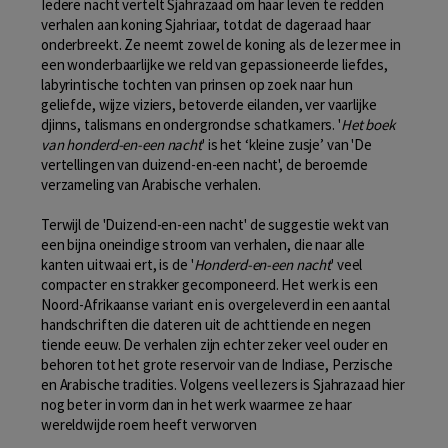
Iedere nacht vertelt Sjahrazaad om haar leven te redden
verhalen aan koning Sjahriaar, totdat de dageraad haar
onderbreekt. Ze neemt zowel de koning als de lezer mee in
een wonderbaarlijke we reld van gepassioneerde liefdes,
labyrintische tochten van prinsen op zoek naar hun
geliefde, wijze viziers, betoverde eilanden, ver vaarlijke
djinns, talismans en ondergrondse schatkamers. '
Het boek
van honderd-en-een nacht
' is het ‘kleine zusje’ van 'De
vertellingen van duizend-en-een nacht', de beroemde
verzameling van Arabische verhalen.
Terwijl de 'Duizend-en-een nacht' de suggestie wekt van
een bijna oneindige stroom van verhalen, die naar alle
kanten uitwaai ert, is de '
Honderd-en-een nacht
' veel
compacter en strakker gecomponeerd. Het werk is een
Noord-Afrikaanse variant en is overgeleverd in een aantal
handschriften die dateren uit de achttiende en negen
tiende eeuw. De verhalen zijn echter zeker veel ouder en
behoren tot het grote reservoir van de Indiase, Perzische
en Arabische tradities. Volgens veel lezers is Sjahrazaad hier
nog beter in vorm dan in het werk waarmee ze haar
wereldwijde roem heeft verworven