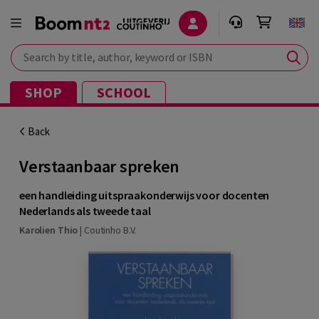
Search by title, author, keyword or ISBN
SHOP
SCHOOL
Back
Verstaanbaar spreken
een handleiding uitspraakonderwijs voor docenten
Nederlands als tweede taal
Karolien Thio
|
Coutinho B.V.