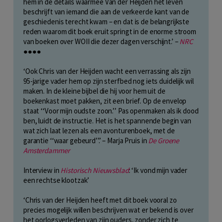
hem in de details waarmee Van der Heijden het leven
beschrijft van iemand die aan de verkeerde kant van de
geschiedenis terecht kwam – en dat is de belangrijkste
reden waarom dit boek eruit springt in de enorme stroom
van boeken over WOII die dezer dagen verschijnt.’ –
NRC
●●●●
‘Ook Chris van der Heijden wacht een verrassing als zijn
95-jarige vader hem op zijn sterfbed nog iets duidelijk wil
maken. In de kleine bijbel die hij voor hem uit de
boekenkast moet pakken, zit een brief. Op de envelop
staat ‘‘Voor mijn oudste zoon.’’ Pas openmaken als ik dood
ben, luidt de instructie. Het is het spannende begin van
wat zich laat lezen als een avonturenboek, met de
garantie ‘‘waar gebeurd’’.’ – Marja Pruis in
De Groene
Amsterdammer
Interview in
Historisch
Nieuwsblad
: ‘Ik vond mijn vader
een rechtse klootzak’
‘Chris van der Heijden heeft met dit boek vooral zo
precies mogelijk willen beschrijven wat er bekend is over
het oorlogsverleden van zijn ouders, zonder zich te