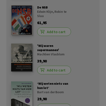
De NSB
Edwin Klijn
,
Robin te
Slaa
61,95
Add to cart
'Wij waren
supermannen'
Machlien Vlasblom
39,90
Add to cart
‘Wij weten niets van
hun lot’
Bart van der Boom
29,90