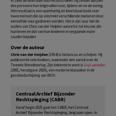
In
Over de rand laait vuur
reconstrueert hij zonder aanzien
des persoons hun lotgevallen voor, tijdens en na de oorlog.
Het resultaat is een openhartig en kwetsbaar boek over
twee mensen die op volstrekt verschillende manieren door
eenzelfde vuur gedreven werden. Het is dat vuur dat de
ouders van Chris van der Heijden aanzette tot keuzes die
hun leven en dat van hun kinderen in vergaande mate
zouden bepalen.
Over de auteur
Chris van der Heijden
(1954) is historicus en schrijver. Hij
publiceerde vele boeken, waaronder een aantal over de
Tweede Wereldoorlog. Zijn bekendste werk is
Grijs verleden
(2001, heruitgave 2020), een moderne klassieker in de
geschiedschrijving van WOII.
Centraal Archief Bijzonder
Rechtspleging (CABR)
Vanaf begin 2025 gaat het CABR, het Centraal
Archief Bijzonder Rechtspleging, langzaam open. In