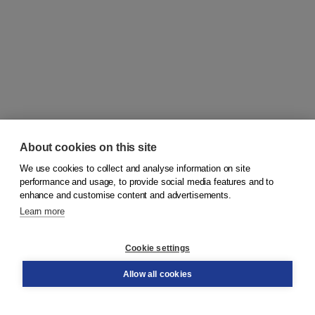
About cookies on this site
We use cookies to collect and analyse information on site
© 2026
Koninklijke Boom uitgevers
performance and usage, to provide social media features and to
enhance and customise content and advertisements.
Learn more
Customer service
Cookie settings
Support
Order
Allow all cookies
Returns
Teacher service
Contact