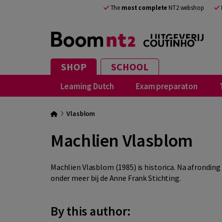
The
most complete
NT2 webshop
SHOP
SCHOOL
Learning Dutch
Exam preparaton
Vlasblom
Machlien Vlasblom
Machlien Vlasblom (1985) is historica. Na afrondin
onder meer bij de Anne Frank Stichting.
By this author: