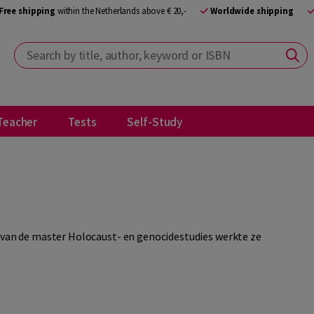
Free shipping
within the Netherlands above € 20,-
Worldwide shipping
Search by title, author, keyword or ISBN
Teacher
Tests
Self-Study
g van de master Holocaust- en genocidestudies werkte ze