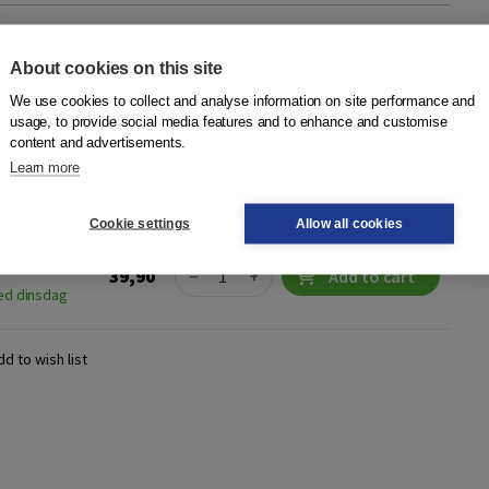
supermannen'
About cookies on this site
Boom
We use cookies to collect and analyse information on site performance and
usage, to provide social media features and to enhance and customise
in woord en beeld van de collaborerende gebroeders Heukels
content and advertisements.
 juni 1943 was Herman Heukels (1906-1947) als fotograaf
Learn more
 razzia in Amst...
More
Cookie settings
Allow all cookies
024425556 |
Quantity
39,90
−
+
Add to cart
ed dinsdag
dd to wish list