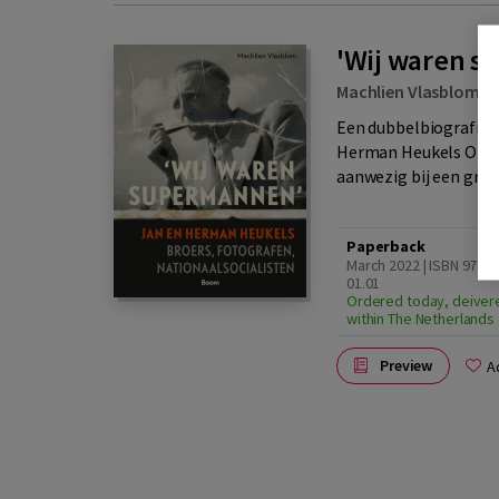
'Wij waren 
Machlien Vlasblom
|
Een dubbelbiografie 
Herman Heukels Op 20
aanwezig bij een grote
Paperback
March 2022 | ISBN 9789
01.01
Ordered today, deiver
within The Netherlands
Preview
A