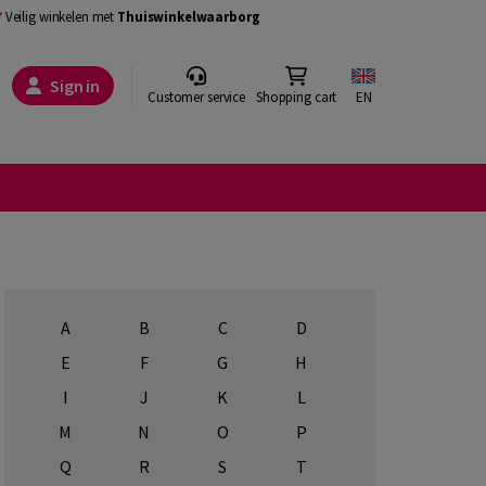
Veilig winkelen met
Thuiswinkelwaarborg
Sign in
Customer service
Shopping cart
EN
A
B
C
D
E
F
G
H
I
J
K
L
M
N
O
P
Q
R
S
T