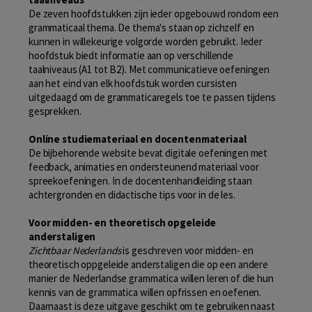
De zeven hoofdstukken zijn ieder opgebouwd rondom een
grammaticaal thema. De thema's staan op zichzelf en
kunnen in willekeurige volgorde worden gebruikt. Ieder
hoofdstuk biedt informatie aan op verschillende
taalniveaus (A1 tot B2). Met communicatieve oefeningen
aan het eind van elk hoofdstuk worden cursisten
uitgedaagd om de grammaticaregels toe te passen tijdens
gesprekken.
Online studiemateriaal en docentenmateriaal
De bijbehorende website bevat digitale oefeningen met
feedback, animaties en ondersteunend materiaal voor
spreekoefeningen. In de docentenhandleiding staan
achtergronden en didactische tips voor in de les.
Voor midden- en theoretisch opgeleide
anderstaligen
Z
ichtbaar Nederlands
is geschreven voor midden- en
theoretisch oppgeleide anderstaligen die op een andere
manier de Nederlandse grammatica willen leren of die hun
kennis van de grammatica willen opfrissen en oefenen.
Daarnaast is deze uitgave geschikt om te gebruiken naast