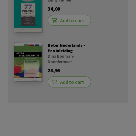
Emily Palmer
34,00
Add to cart
Beter Nederlands -
Een inleiding
Dina Bouman-
Noordermeer
25,95
Add to cart