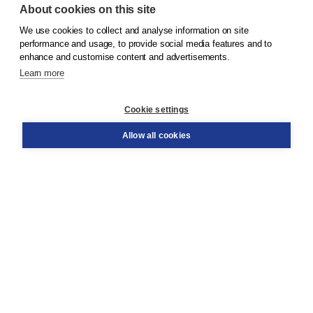
About cookies on this site
We use cookies to collect and analyse information on site
© 2026
Koninklijke Boom uitgevers
performance and usage, to provide social media features and to
enhance and customise content and advertisements.
Learn more
Customer service
Cookie settings
Support
Order
Allow all cookies
Returns
Teacher service
Contact
About Boom NT2
About us
Partners
Customized advice
Free shipping within NL above € 20