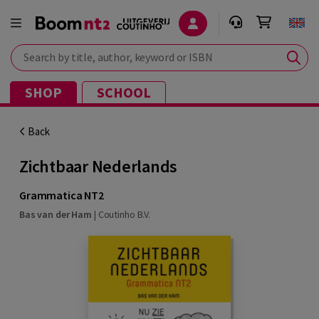
Search by title, author, keyword or ISBN
SHOP
SCHOOL
Back
Zichtbaar Nederlands
Grammatica NT2
Bas van der Ham
|
Coutinho B.V.