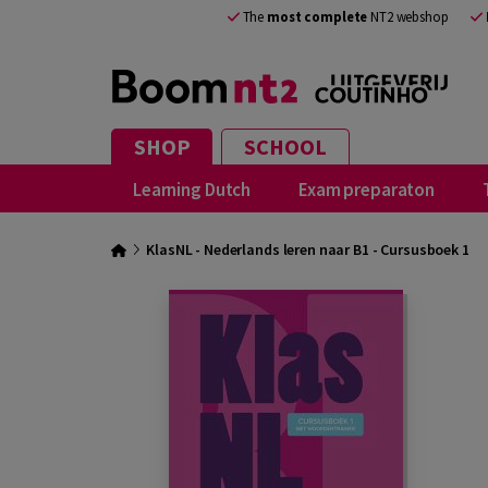
The
most complete
NT2 webshop
SHOP
SCHOOL
Learning Dutch
Exam preparaton
KlasNL - Nederlands leren naar B1 - Cursusboek 1