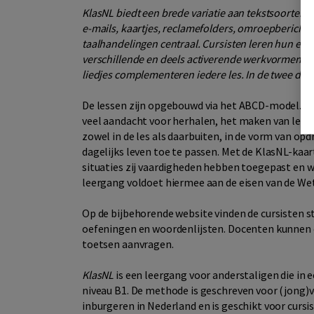
KlasNL biedt een brede variatie aan tekstsoorten d
e-mails, kaartjes, reclamefolders, omroepberichte
taalhandelingen centraal. Cursisten leren hun eig
verschillende en deels activerende werkvormen. Cul
liedjes complementeren iedere les. In de twee del
De lessen zijn opgebouwd via het ABCD-model. Bij 
veel aandacht voor herhalen, het maken van leesk
zowel in de les als daarbuiten, in de vorm van opd
dagelijks leven toe te passen. Met de KlasNL-kaa
situaties zij vaardigheden hebben toegepast en 
leergang voldoet hiermee aan de eisen van de Wet
Op de bijbehorende website vinden de cursisten s
oefeningen en woordenlijsten. Docenten kunnen 
toetsen aanvragen.
KlasNL
is een leergang voor anderstaligen die in 
niveau B1. De methode is geschreven voor (jong)v
inburgeren in Nederland en is geschikt voor cursi