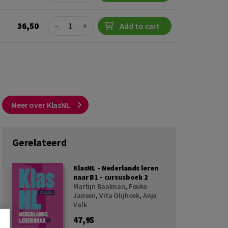
Quantity
36,50
−
+
Add to cart
Meer over KlasNL
Gerelateerd
KlasNL - Nederlands leren
naar B1 - cursusboek 2
Martijn Baalman
,
Fouke
Jansen
,
Vita Olijhoek
,
Anja
Valk
47,95