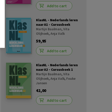
Add to cart
KlasNL - Nederlands leren
naar A1 - Cursusboek
Martijn Baalman
,
Vita
Olijhoek
,
Anja Valk
59,95
Add to cart
KlasNL - Nederlands leren
naar A2 - Cursusboek 1
Martijn Baalman
,
Vita
Olijhoek
,
Anja Valk
,
Fouke
Jansen
42,00
Add to cart