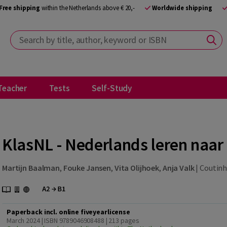
Free shipping
within the Netherlands above € 20,-
Worldwide shipping
Search by title, author, keyword or ISBN
Teacher
Tests
Self-Study
KlasNL - Nederlands leren naar
Martijn Baalman
,
Fouke Jansen
,
Vita Olijhoek
,
Anja Valk
|
Coutinho
Paperback incl. online fiveyearlicense
March 2024 | ISBN 9789046908488
| 213 pages