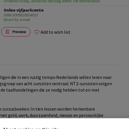
Ordered today, deivered dinsdag within The Netherlands
Online vijfjaarlicentie
ISBN 3009010034033
Direct by e-mail
Add to wish list
Preview
ligen die in een rustig tempo Nederlands willen leren naar
ngsgroep van acht cursisten centraal. NT2-cursisten volgen
r de taalhandelingen die ze nodig hebben tot en met
e cursusboeken. In tien lessen worden herkenbare
met geld, werk, duurzaamheid, nieuws en persoonlijke