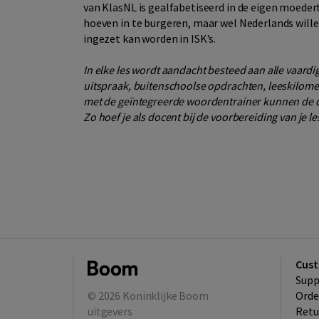
van KlasNL is gealfabetiseerd in de eigen moeder
hoeven in te burgeren, maar wel Nederlands willen
ingezet kan worden in ISK’s.
In elke les wordt aandacht besteed aan alle vaa
uitspraak, buitenschoolse opdrachten, leeskilomete
met de geïntegreerde woordentrainer kunnen de 
Zo hoef je als docent bij de voorbereiding van je l
Cust
Supp
© 2026
Koninklijke Boom
Orde
uitgevers
Retu