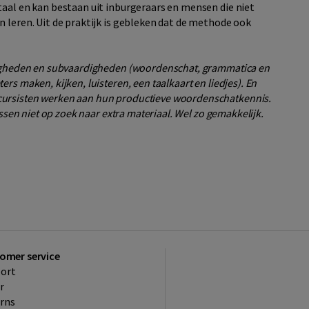
taal en kan bestaan uit inburgeraars en mensen die niet
 leren. Uit de praktijk is gebleken dat de methode ook
rdigheden en subvaardigheden (woordenschat, grammatica en
rs maken, kijken, luisteren, een taalkaart en liedjes). En
cursisten werken aan hun productieve woordenschatkennis.
essen niet op zoek naar extra materiaal. Wel zo gemakkelijk.
omer service
ort
r
rns