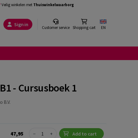
Veilig winkelen met
Thuiswinkelwaarborg
Sign in
Customer service
Shopping cart
EN
 B1 - Cursusboek 1
 B.V.
Quantity
47,95
−
+
Add to cart