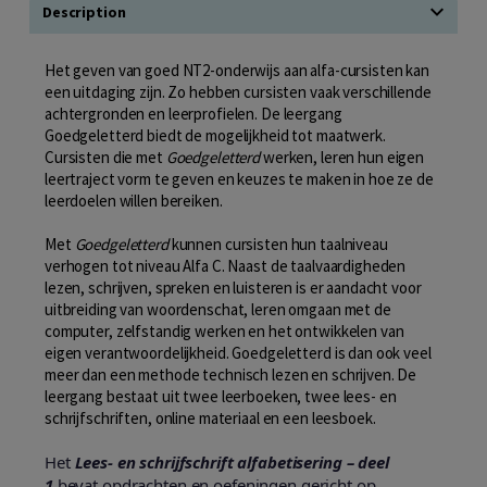
Description
Het geven van goed NT2-onderwijs aan alfa-cursisten kan
een uitdaging zijn. Zo hebben cursisten vaak verschillende
achtergronden en leerprofielen. De leergang
Goedgeletterd biedt de mogelijkheid tot maatwerk.
Cursisten die met
Goedgeletterd
werken, leren hun eigen
leertraject vorm te geven en keuzes te maken in hoe ze de
leerdoelen willen bereiken.
Met
Goedgeletterd
kunnen cursisten hun taalniveau
verhogen tot niveau Alfa C. Naast de taalvaardigheden
lezen, schrijven, spreken en luisteren is er aandacht voor
uitbreiding van woordenschat, leren omgaan met de
computer, zelfstandig werken en het ontwikkelen van
eigen verantwoordelijkheid. Goedgeletterd is dan ook veel
meer dan een methode technisch lezen en schrijven. De
leergang bestaat uit twee leerboeken, twee lees- en
schrijfschriften, online materiaal en een leesboek.
Het
Lees- en schrijfschrift alfabetisering – deel
1
bevat opdrachten en oefeningen gericht op