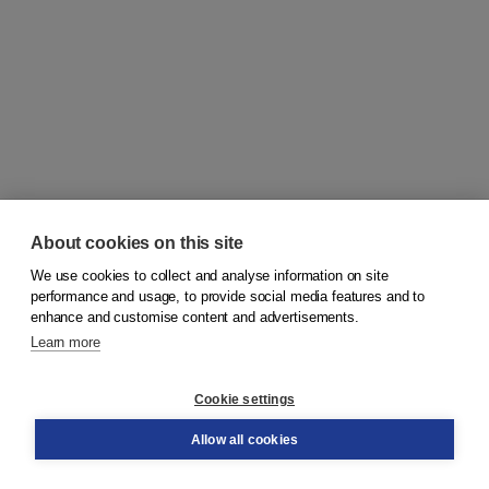
About cookies on this site
We use cookies to collect and analyse information on site
© 2026
Koninklijke Boom uitgevers
performance and usage, to provide social media features and to
enhance and customise content and advertisements.
Learn more
Customer service
Cookie settings
Support
Order
Allow all cookies
Returns
Teacher service