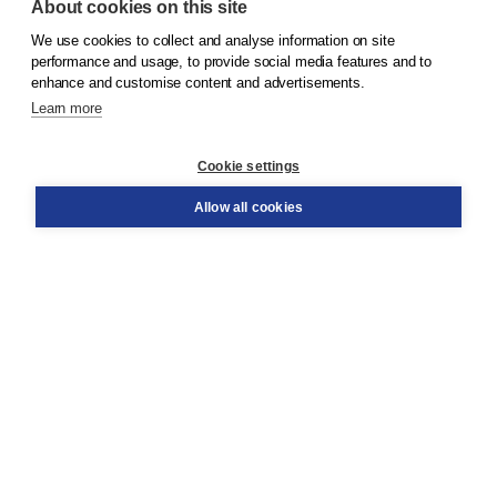
About cookies on this site
We use cookies to collect and analyse information on site
© 2026
Koninklijke Boom uitgevers
performance and usage, to provide social media features and to
enhance and customise content and advertisements.
Learn more
Customer service
Cookie settings
Support
Order
Allow all cookies
Returns
Teacher service
Contact
About Boom NT2
About us
Partners
Customized advice
Free shipping within NL above € 20