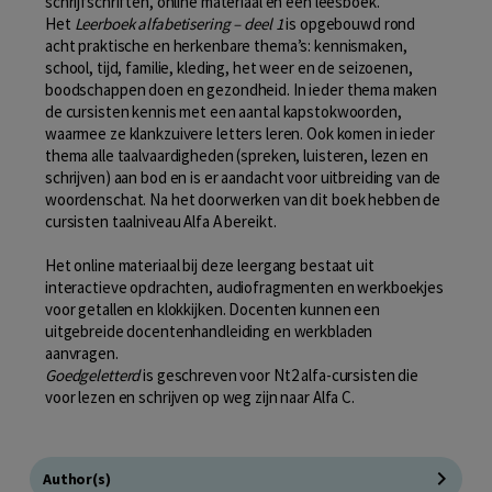
schrijfschriften, online materiaal en een leesboek.
Het
Leerboek alfabetisering – deel 1
is opgebouwd rond
acht praktische en herkenbare thema’s: kennismaken,
school, tijd, familie, kleding, het weer en de seizoenen,
boodschappen doen en gezondheid. In ieder thema maken
de cursisten kennis met een aantal kapstokwoorden,
waarmee ze klankzuivere letters leren. Ook komen in ieder
thema alle taalvaardigheden (spreken, luisteren, lezen en
schrijven) aan bod en is er aandacht voor uitbreiding van de
woordenschat. Na het doorwerken van dit boek hebben de
cursisten taalniveau Alfa A bereikt.
Het online materiaal bij deze leergang bestaat uit
interactieve opdrachten, audiofragmenten en werkboekjes
voor getallen en klokkijken. Docenten kunnen een
uitgebreide docentenhandleiding en werkbladen
aanvragen.
Goedgeletterd
is geschreven voor Nt2 alfa-cursisten die
voor lezen en schrijven op weg zijn naar Alfa C.
Author(s)