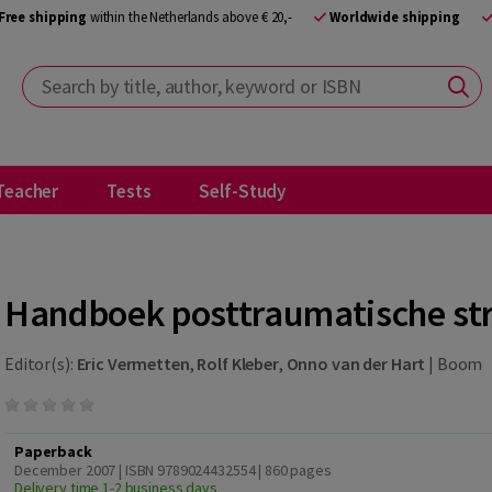
Free shipping
within the Netherlands above € 20,-
Worldwide shipping
Search by title, author, keyword or ISBN
Teacher
Tests
Self-Study
Handboek posttraumatische str
Editor(s):
Eric Vermetten
,
Rolf Kleber
,
Onno van der Hart
|
Boom
Paperback
December 2007 | ISBN 9789024432554
| 860 pages
Delivery time 1-2 business days