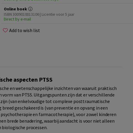
Online boek
ISBN 3009010013106 | Licentie voor 5 jaar
Direct by e-mail
Add to wish list
gische aspecten PTSS
ische en wetenschappelijke inzichten van waaruit praktisch
 vorm van PTSS. Uitgangspunten zijn dat er verschillende
zijn (van enkelvoudige tot complexe posttraumatische
rg breed geschakeerd is (van preventie en opvang in een
n psychotherapie en farmacotherapie), voor zowel kinderen
een brede benadering, waarbij aandacht is voor niet alleen
 biologische processen.