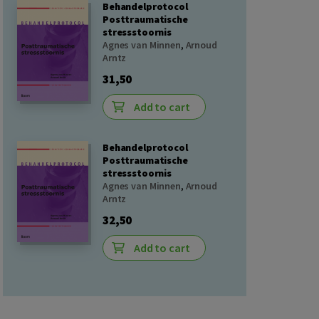
Behandelprotocol
Posttraumatische
stressstoornis
Agnes van Minnen
,
Arnoud
Arntz
31,50
Add to cart
Behandelprotocol
Posttraumatische
stressstoornis
Agnes van Minnen
,
Arnoud
Arntz
32,50
Add to cart