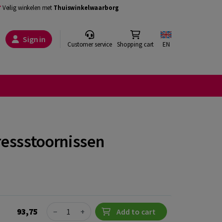
Veilig winkelen met
Thuiswinkelwaarborg
Sign in
Customer service
Shopping cart
EN
essstoornissen
Quantity
93,75
−
+
Add to cart