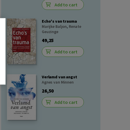
Add to cart
Echo's van trauma
Marijke Baljon
,
Renate
Geuzinge
49,25
Add to cart
Verlamd van angst
Agnes van Minnen
26,50
Add to cart