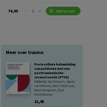
Quantity
74,95
−
+
Add to cart
Meer over trauma
Protocollaire behandeling
van patiënten met een
posttraumatische-
stressstoornis (PTSS)
Editor(s):
Ger Keijsers
,
Agnes
van Minnen
,
Marc Verbraak
,
Kees Hoogduin
,
Paul
Emmelkamp
21,95