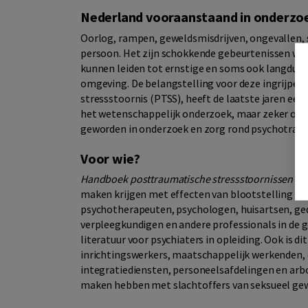
Nederland vooraanstaand in onderzo
Oorlog, rampen, geweldsmisdrijven, ongevallen, s
persoon. Het zijn schokkende gebeurtenissen wa
kunnen leiden tot ernstige en soms ook langdurig
omgeving. De belangstelling voor deze ingrijpen
stressstoornis (PTSS), heeft de laatste jaren ee
het wetenschappelijk onderzoek, maar zeker ook 
geworden in onderzoek en zorg rond psychotrau
Voor wie?
Handboek posttraumatische stressstoornissen
is 
maken krijgen met effecten van blootstelling aa
psychotherapeuten, psychologen, huisartsen, g
verpleegkundigen en andere professionals in de 
literatuur voor psychiaters in opleiding. Ook is 
inrichtingswerkers, maatschappelijk werkenden, 
integratiediensten, personeelsafdelingen en arb
maken hebben met slachtoffers van seksueel gew