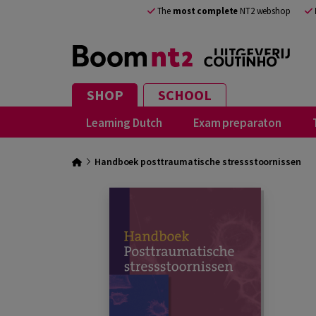
The
most complete
NT2 webshop
SHOP
SCHOOL
Learning Dutch
Exam preparaton
Handboek posttraumatische stressstoornissen