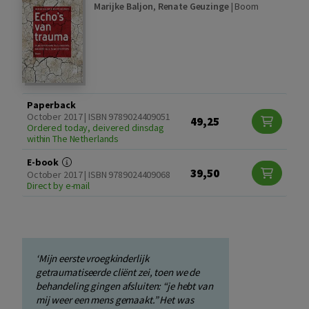
Marijke Baljon
,
Renate Geuzinge
|
Boom
Paperback
October 2017 | ISBN 9789024409051
49,25
Ordered today, deivered dinsdag
within The Netherlands
E-book
39,50
October 2017 | ISBN 9789024409068
Direct by e-mail
‘Mijn eerste vroegkinderlijk
getraumatiseerde cliënt zei, toen we de
behandeling gingen afsluiten: “je hebt van
mij weer een mens gemaakt.” Het was