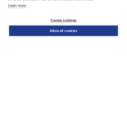
Learn more
Customer service
Cookie settings
Support
Order
Allow all cookies
Returns
Teacher service
Contact
About Boom NT2
About us
Partners
Customized advice
Free shipping within NL above € 20
Shopping secure with Thuiswinkelwaarborg