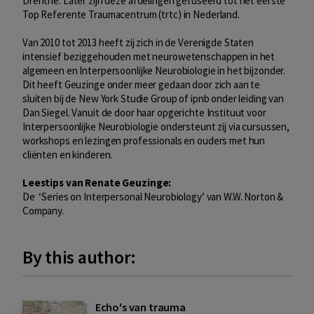
Drenthe. Later zijn deze afdelingen gefuseerd tot het eerste
Top Referente Traumacentrum (trtc) in Nederland.
Van 2010 tot 2013 heeft zij zich in de Verenigde Staten
intensief beziggehouden met neurowetenschappen in het
algemeen en Interpersoonlijke Neurobiologie in het bijzonder.
Dit heeft Geuzinge onder meer gedaan door zich aan te
sluiten bij de New York Studie Group of ipnb onder leiding van
Dan Siegel. Vanuit de door haar opgerichte Instituut voor
Interpersoonlijke Neurobiologie ondersteunt zij via cursussen,
workshops en lezingen professionals en ouders met hun
cliënten en kinderen.
Leestips van Renate Geuzinge:
De ‘Series on Interpersonal Neurobiology’ van W.W. Norton &
Company.
By this author:
Echo's van trauma