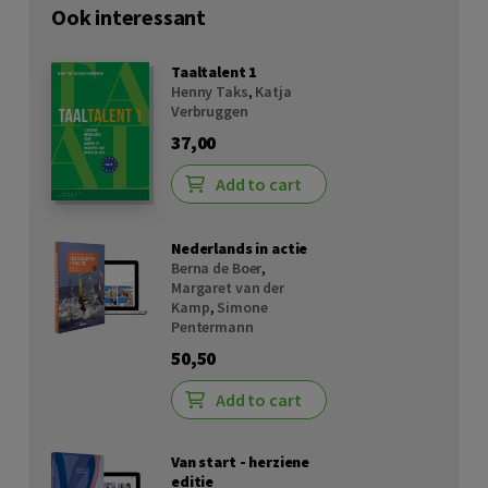
Ook interessant
Taaltalent 1
Henny Taks
,
Katja
Verbruggen
37,00
Add to cart
Nederlands in actie
Berna de Boer
,
Margaret van der
Kamp
,
Simone
Pentermann
50,50
Add to cart
Van start - herziene
editie