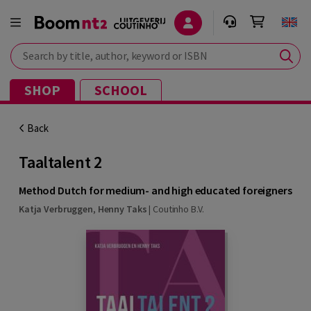
Search by title, author, keyword or ISBN
SHOP
SCHOOL
Back
Taaltalent 2
Method Dutch for medium- and high educated foreigners
Katja Verbruggen
,
Henny Taks
|
Coutinho B.V.