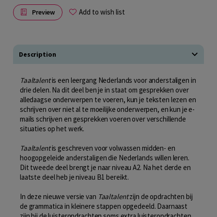
Add to wish list
Preview
Description
Taaltalent
is een leergang Nederlands voor anderstaligen in
drie delen. Na dit deel ben je in staat om gesprekken over
alledaagse onderwerpen te voeren, kun je teksten lezen en
schrijven over niet al te moeilijke onderwerpen, en kun je e-
mails schrijven en gesprekken voeren over verschillende
situaties op het werk.
Taaltalent
is geschreven voor volwassen midden- en
hoogopgeleide anderstaligen die Nederlands willen leren.
Dit tweede deel brengt je naar niveau A2. Na het derde en
laatste deel heb je niveau B1 bereikt.
In deze nieuwe versie van
Taaltalent
zijn de opdrachten bij
de grammatica in kleinere stappen opgedeeld. Daarnaast
zijn bij de luisteropdrachten soms extra luisteropdrachten