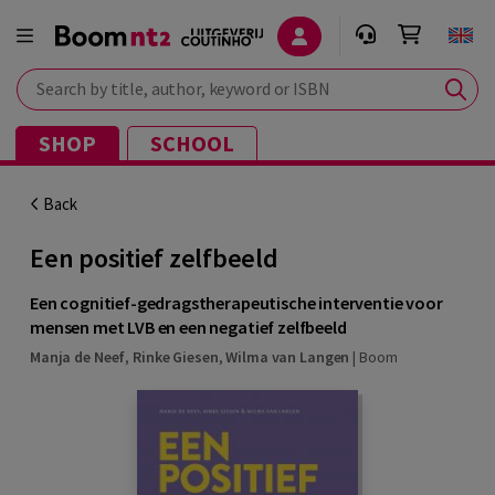
Search by title, author, keyword or ISBN
SHOP
SCHOOL
Back
Een positief zelfbeeld
Een cognitief-gedragstherapeutische interventie voor
mensen met LVB en een negatief zelfbeeld
Manja de Neef
,
Rinke Giesen
,
Wilma van Langen
|
Boom