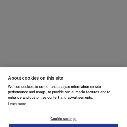
About cookies on this site
We use cookies to collect and analyse information on site
© 2026
Koninklijke Boom uitgevers
performance and usage, to provide social media features and to
enhance and customise content and advertisements.
Learn more
Customer service
Cookie settings
Support
Order