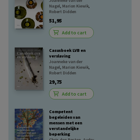
Joanneke van der
Nagel
,
Marion Kiewik
,
Robert Didden
51,95
Add to cart
Casusboek LVB en
verslaving
Joanneke van der
Nagel
,
Marion Kiewik
,
Robert Didden
29,75
Add to cart
Competent
begeleiden van
mensen met een
verstandelijke
beperking
Chris den Besten
,
Audry