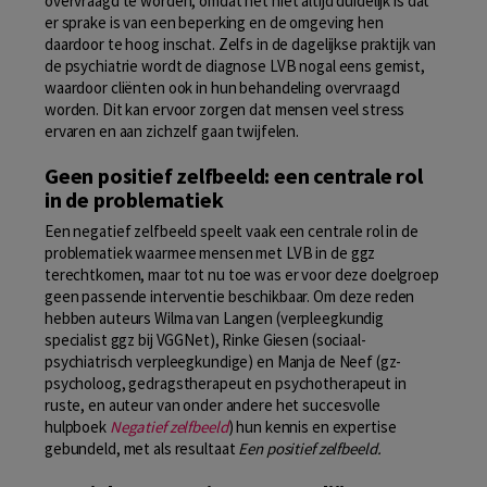
overvraagd te worden, omdat het niet altijd duidelijk is dat
er sprake is van een beperking en de omgeving hen
daardoor te hoog inschat. Zelfs in de dagelijkse praktijk van
de psychiatrie wordt de diagnose LVB nogal eens gemist,
waardoor cliënten ook in hun behandeling overvraagd
worden. Dit kan ervoor zorgen dat mensen veel stress
ervaren en aan zichzelf gaan twijfelen.
Geen positief zelfbeeld: een centrale rol
in de problematiek
Een negatief zelfbeeld speelt vaak een centrale rol in de
problematiek waarmee mensen met LVB in de ggz
terechtkomen, maar tot nu toe was er voor deze doelgroep
geen passende interventie beschikbaar. Om deze reden
hebben auteurs Wilma van Langen (verpleegkundig
specialist ggz bij VGGNet), Rinke Giesen (sociaal-
psychiatrisch verpleegkundige) en Manja de Neef (gz-
psycholoog, gedragstherapeut en psychotherapeut in
ruste, en auteur van onder andere het succesvolle
hulpboek
Negatief zelfbeeld
) hun kennis en expertise
gebundeld, met als resultaat
Een positief zelfbeeld.