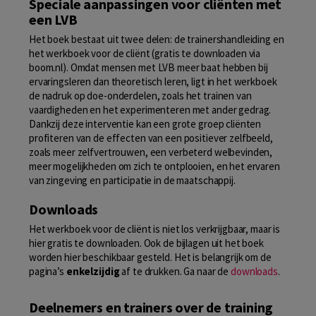
Speciale aanpassingen voor cliënten met
een LVB
Het boek bestaat uit twee delen: de trainershandleiding en
het werkboek voor de cliënt (gratis te downloaden via
boom.nl). Omdat mensen met LVB meer baat hebben bij
ervaringsleren dan theoretisch leren, ligt in het werkboek
de nadruk op doe-onderdelen, zoals het trainen van
vaardigheden en het experimenteren met ander gedrag.
Dankzij deze interventie kan een grote groep cliënten
profiteren van de effecten van een positiever zelfbeeld,
zoals meer zelfvertrouwen, een verbeterd welbevinden,
meer mogelijkheden om zich te ontplooien, en het ervaren
van zingeving en participatie in de maatschappij.
Downloads
Het werkboek voor de cliënt is niet los verkrijgbaar, maar is
hier gratis te downloaden. Ook de bijlagen uit het boek
worden hier beschikbaar gesteld. Het is belangrijk om de
pagina’s
enkelzijdig
af te drukken. Ga naar de
downloads
.
Deelnemers en trainers over de training