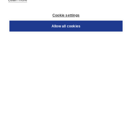
Customer service
Cookie settings
Support
Order
Allow all cookies
Returns
Teacher service
Contact
About Boom NT2
About us
Partners
Customized advice
Free shipping within NL above € 20
Shopping secure with Thuiswinkelwaarborg
Terms and Conditions (for consumers)