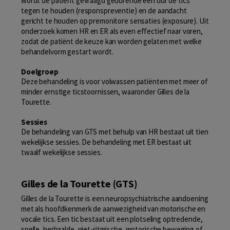
wordt de patiënt gevraagd gedurende een uur de tics
tegen te houden (responspreventie) en de aandacht
gericht te houden op premonitore sensaties (exposure). Uit
onderzoek komen HR en ER als even effectief naar voren,
zodat de patiënt de keuze kan worden gelaten met welke
behandelvorm gestart wordt.
Doelgroep
Deze behandeling is voor volwassen patiënten met meer of
minder ernstige ticstoornissen, waaronder Gilles de la
Tourette.
Sessies
De behandeling van GTS met behulp van HR bestaat uit tien
wekelijkse sessies. De behandeling met ER bestaat uit
twaalf wekelijkse sessies.
Gilles de la Tourette (GTS)
Gilles de la Tourette is een neuropsychiatrische aandoening
met als hoofdkenmerk de aanwezigheid van motorische en
vocale tics. Een tic bestaat uit een plotseling optredende,
snelle, herhaalde, niet-ritmische, motorische beweging of