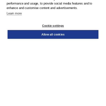
© 2026
Koninklijke Boom uitgevers
performance and usage, to provide social media features and to
enhance and customise content and advertisements.
Learn more
Customer service
Cookie settings
Support
Order
Allow all cookies
Returns
Teacher service
Contact
About Boom NT2
About us
Partners
Customized advice
Free shipping within NL above € 20
Shopping secure with Thuiswinkelwaarborg