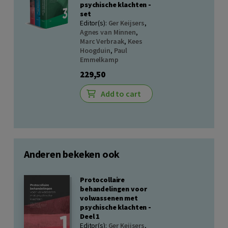
psychische klachten -
set
Editor(s):
Ger Keijsers
,
Agnes van Minnen
,
Marc Verbraak
,
Kees
Hoogduin
,
Paul
Emmelkamp
229,50
Add to cart
Anderen bekeken ook
Protocollaire
behandelingen voor
volwassenen met
psychische klachten -
Deel 1
Editor(s):
Ger Keijsers
,