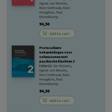
Agnes van Minnen
,
Marc Verbraak
,
Kees
Hoogduin
,
Paul
Emmelkamp
94,50
Add to cart
Protocollaire
behandelingen voor
volwassenen met
psychische klachten 2
Editor(s):
Ger Keijsers
,
Agnes van Minnen
,
Marc Verbraak
,
Kees
Hoogduin
,
Paul
Emmelkamp
94,50
Add to cart