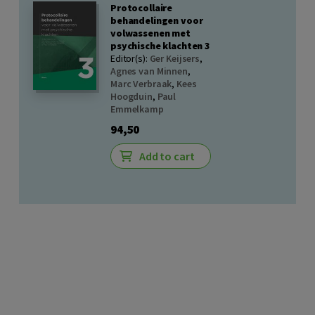
Protocollaire
behandelingen voor
volwassenen met
psychische klachten 3
Editor(s):
Ger Keijsers
,
Agnes van Minnen
,
Marc Verbraak
,
Kees
Hoogduin
,
Paul
Emmelkamp
94,50
Add to cart