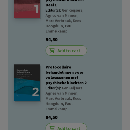
Deel 1
Editor(s):
Ger Keijsers
,
Agnes van Minnen
,
Marc Verbraak
,
Kees
Hoogduin
,
Paul
Emmelkamp
94,50
Add to cart
Protocollaire
behandelingen voor
volwassenen met
psychische klachten 2
Editor(s):
Ger Keijsers
,
Agnes van Minnen
,
Marc Verbraak
,
Kees
Hoogduin
,
Paul
Emmelkamp
94,50
Add to cart