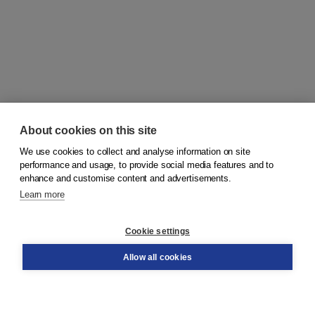
About cookies on this site
We use cookies to collect and analyse information on site
© 2026
Koninklijke Boom uitgevers
performance and usage, to provide social media features and to
enhance and customise content and advertisements.
Learn more
Customer service
Cookie settings
Support
Order
Allow all cookies
Returns
Teacher service
Contact