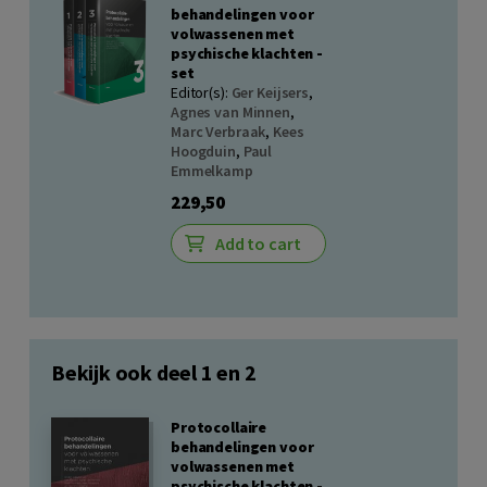
behandelingen voor
volwassenen met
psychische klachten -
set
Editor(s):
Ger Keijsers
,
Agnes van Minnen
,
Marc Verbraak
,
Kees
Hoogduin
,
Paul
Emmelkamp
229,50
Add to cart
Bekijk ook deel 1 en 2
Protocollaire
behandelingen voor
volwassenen met
psychische klachten -