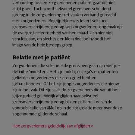
verhouding tussen zorgverlener en patiënt gaat dit niet
altijd goed. Toch wordt seksueel grensoverschrijdend
gedrag in de zorgverlening niet vaak in verband gebracht
met zorgverleners. Begrijpelijkerwijs levert seksueel
grensoverschrijdend gedrag van zorgverleners ongemak op:
de overgrote meerderheid van hen maakt zich hier niet
schuldig aan, en slechts een klein deel beïnvloedt het
imago van de hele beroepsgroep.
Relatie met je patiënt
Zorgverleners die seksueel de grens overgaan zijn niet per
definitie 'monsters'. Het zijn ook bij collega's en patiënten
geliefde zorgverleners die jaren goed hebben
gefunctioneerd. Of het zijn jonge zorgverleners die nieuw
zijn in het vak. Dit zijn vaak de zorgverleners die vanuit het
grijze gebied geleidelijk afglijden naar seksueel
grensoverschrijdend gedrag bij een patiënt. Lees in de
voorpublicatie van #MeToo in de zorgrelatie meer over deze
zogenoemde glijdende schaal.
Hoe zorgverleners geleidelijk aan afglijden >