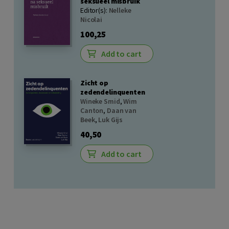
seksueel misbruik
Editor(s):
Nelleke
Nicolai
100,25
Add to cart
Zicht op
zedendelinquenten
Wineke Smid
,
Wim
Canton
,
Daan van
Beek
,
Luk Gijs
40,50
Add to cart