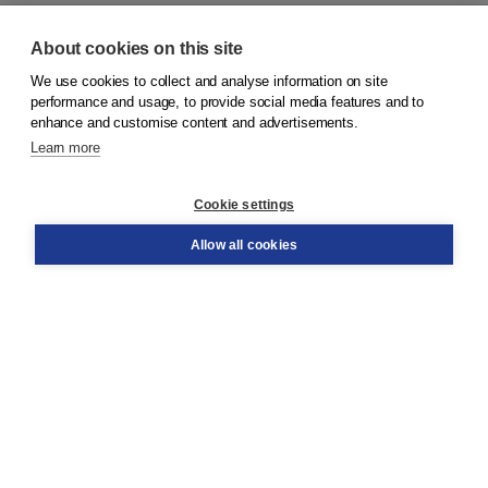
About cookies on this site
We use cookies to collect and analyse information on site
© 2026
Koninklijke Boom uitgevers
performance and usage, to provide social media features and to
enhance and customise content and advertisements.
Learn more
Customer service
Cookie settings
Support
Order
Allow all cookies
Returns
Teacher service
Contact
About Boom NT2
About us
Partners
Customized advice