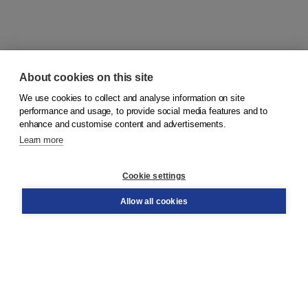
About cookies on this site
We use cookies to collect and analyse information on site
© 2026
Koninklijke Boom uitgevers
performance and usage, to provide social media features and to
enhance and customise content and advertisements.
Learn more
Customer service
Cookie settings
Support
Order
Allow all cookies
Returns
Teacher service
Contact
About Boom NT2
About us
Partners