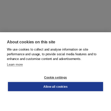
About cookies on this site
We use cookies to collect and analyse information on site
© 2026
Koninklijke Boom uitgevers
performance and usage, to provide social media features and to
enhance and customise content and advertisements.
Learn more
Customer service
Cookie settings
Support
Order
Allow all cookies
Returns
Teacher service
Contact