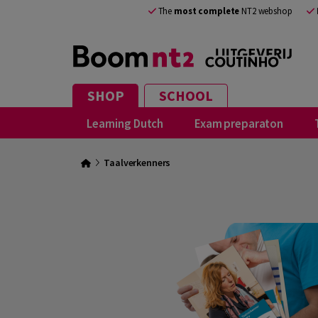
The
most complete
NT2 webshop
SHOP
SCHOOL
Learning Dutch
Exam preparaton
Taalverkenners