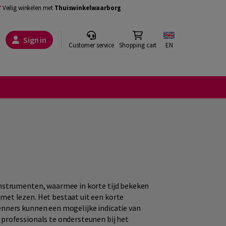
Veilig winkelen met
Thuiswinkelwaarborg
Sign in
Customer service
Shopping cart
EN
instrumenten, waarmee in korte tijd bekeken
met lezen. Het bestaat uit een korte
enners kunnen een mogelijke indicatie van
professionals te ondersteunen bij het