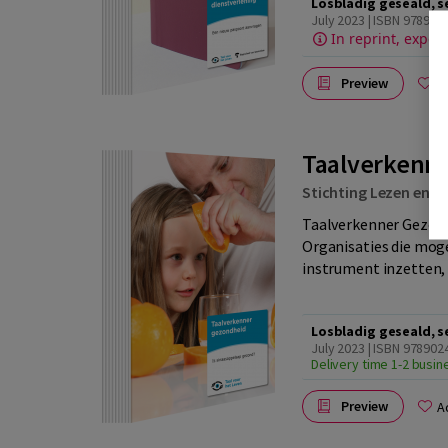
Losbladig geseald, s
July 2023 | ISBN 97890
In reprint, expec
Preview
A
Taalverkenne
Stichting Lezen en Sc
Taalverkenner Gezond
Organisaties die mog
instrument inzetten, 
Losbladig geseald, s
July 2023 | ISBN 97890
Delivery time 1-2 busi
Preview
A