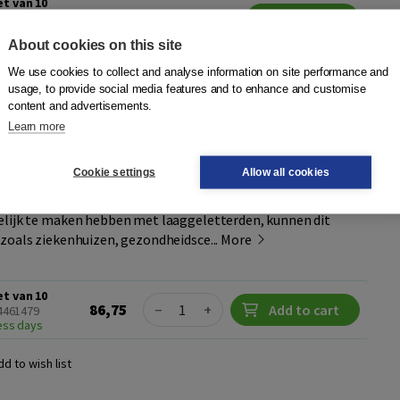
et van 10
86,75
24461493
Email me
ted (date not yet known)
About cookies on this site
We use cookies to collect and analyse information on site performance and
dd to wish list
usage, to provide social media features and to enhance and customise
content and advertisements.
Learn more
r gezondheid (set van 10)
hrijven
|
Boom
Cookie settings
Allow all cookies
heid gaat over hoe (on)gezond sinaasappelsap is.
elijk te maken hebben met laaggeletterden, kunnen dit
zoals ziekenhuizen, gezondheidsce...
More
et van 10
Quantity
86,75
−
+
Add to cart
24461479
ness days
dd to wish list