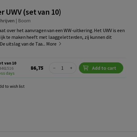
r UWV (set van 10)
hrijven
|
Boom
at over het aanvragen van een WW-uitkering. Het UWV is een
ijk te maken heeft met laaggeletterden, zij kunnen dit
e uitslag van de Taa...
More
et van 10
Quantity
86,75
−
+
Add to cart
24461516
ness days
dd to wish list