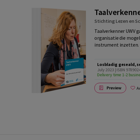
Taalverkenne
Stichting Lezen en Sc
Taalverkenner UWV ga
organisatie die mogel
instrument inzetten. D
Losbladig geseald, s
July 2023 | ISBN 97890
Delivery time 1-2 busi
Preview
A