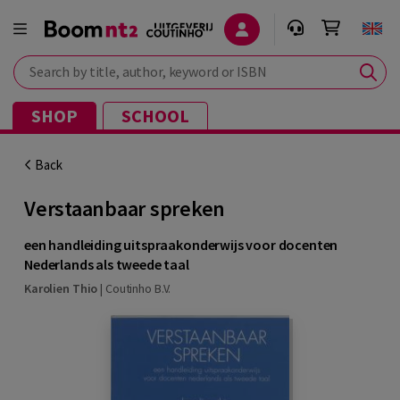
Search by title, author, keyword or ISBN
SHOP
SCHOOL
Back
Verstaanbaar spreken
een handleiding uitspraakonderwijs voor docenten
Nederlands als tweede taal
Karolien Thio
|
Coutinho B.V.