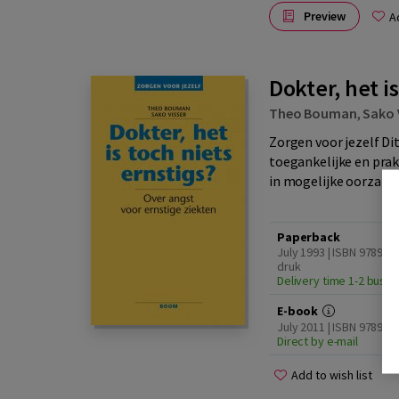
Preview
A
Dokter, het is
Theo Bouman
,
Sako 
Zorgen voor jezelf Dit
toegankelijke en prak
in mogelijke oorzaken
Paperback
July 1993 | ISBN 978905
druk
Delivery time 1-2 busi
E-book
July 2011 | ISBN 97894
Direct by e-mail
Add to wish list