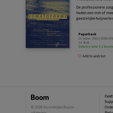
De professionele zor
heden een min of mee
geestelijke hulpverlen
Paperback
October 2001 | ISBN 97
1e druk
Delivery time 1-2 busi
Add to wish list
Cust
Supp
© 2026
Koninklijke Boom
Orde
uitgevers
Retu