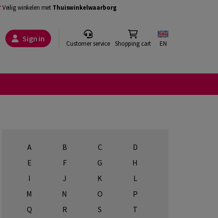
Veilig winkelen met
Thuiswinkelwaarborg
Sign in
Customer service
Shopping cart
EN
A
B
C
D
E
F
G
H
I
J
K
L
M
N
O
P
Q
R
S
T