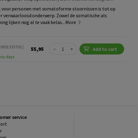
g voor personen met somatoforme stoornissen is tot op
r verwaarloosd onderwerp. Zowel de somatische als
ing lijken nog al te vaak belas...
More
Quantity
89031335701 |
55,95
−
+
Add to cart
ness days
omer service
ort
r
rns