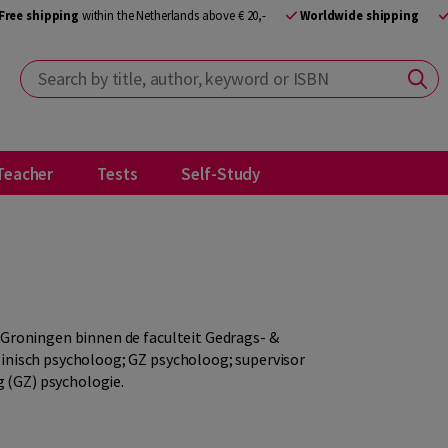
Free shipping
within the Netherlands above € 20,-
Worldwide shipping
Search by title, author, keyword or ISBN
Teacher
Tests
Self-Study
t Groningen binnen de faculteit Gedrags- &
linisch psycholoog; GZ psycholoog; supervisor
 (GZ) psychologie.