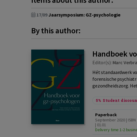
17/09
Jaarsymposium: GZ-psychologie
By this author:
Handboek vo
Editor(s):
Marc Verbr
Hét standaardwerk vo
forensische psychiatr
gezondheidszorg. Het v
5%
Student discou
Paperback
September 2020 | ISBN
| 01.01
Delivery time 1-2 busi