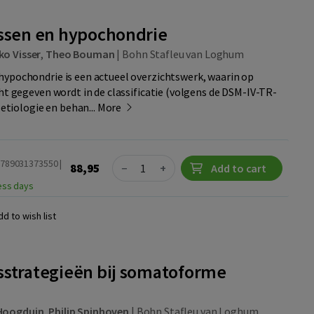
ssen en hypochondrie
ko Visser
,
Theo Bouman
|
Bohn Stafleu van Loghum
hypochondrie is een actueel overzichtswerk, waarin op
cht gegeven wordt in de classificatie (volgens de DSM-IV-TR-
 etiologie en behan...
More
Quantity
9789031373550 |
88,95
−
+
Add to cart
ness days
dd to wish list
strategieën bij somatoforme
Hoogduin
,
Philip Spinhoven
|
Bohn Stafleu van Loghum