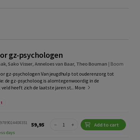
or gz-psychologen
aak
,
Sako Visser
,
Anneloes van Baar
,
Theo Bouman
|
Boom
or gz-psychologen Van jeugdhulp tot ouderenzorg tot
ie: de gz-psycholoog is alomtegenwoordig in de
eld heeft zich de laatste jaren st...
More
nt
Quantity
 9789024408351
59,95
−
+
Add to cart
ness days