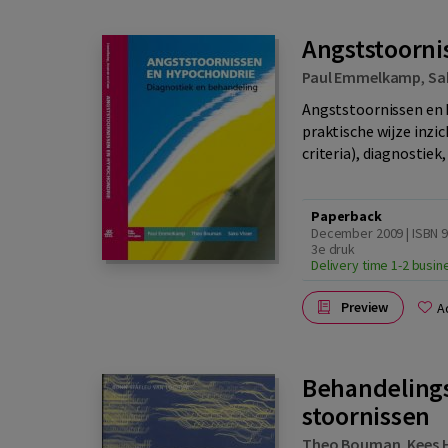
Angststoorni
Paul Emmelkamp
,
Sa
Angststoornissen en 
praktische wijze inzi
criteria), diagnostiek,
Paperback
December 2009 | ISBN 
3e druk
Delivery time 1-2 busi
Preview
A
Behandelings
stoornissen
Theo Bouman
,
Kees 