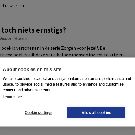
dd to wish list
 toch niets ernstigs?
Visser
|
Boom
 boek is verschenen in de serie Zorgen voor jezelf. De
tische boeken uit deze serie helpen mensen inzicht te krijgen
 van veel voork...
More
About cookies on this site
We use cookies to collect and analyse information on site performance and
Quantity
usage, to provide social media features and to enhance and customise
3520826 | 4e
29,75
−
+
Add to cart
content and advertisements.
ness days
Learn more
23,95
Add to cart
61272850
Cookie settings
Allow all cookies