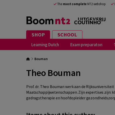
The
most complete
NT2 webshop
SHOP
SCHOOL
Learning Dutch
Exam preparaton
Bouman
Theo Bouman
Prof. dr. Theo Bouman werk aan de Rijksuniversitei
Maatschappijwetenschappen. Zijn expertises zijn: k
gedragstherapie en hoofdopleider gezondheidszorg
Items about this author: