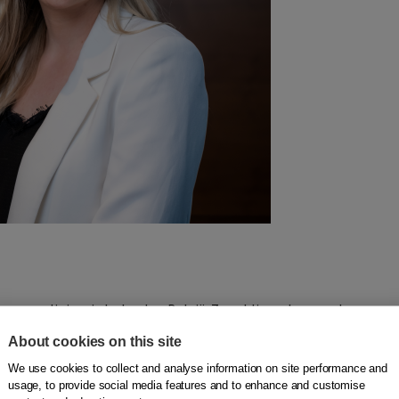
per en clinicus in Ierland en België. Ze publiceerde meer dan
tukken en ze gaf ruim zeventig internationale lezingen en
About cookies on this site
We use cookies to collect and analyse information on site performance and
usage, to provide social media features and to enhance and customise
nd en ze was een senior onderzoeker bij Universiteit Gent