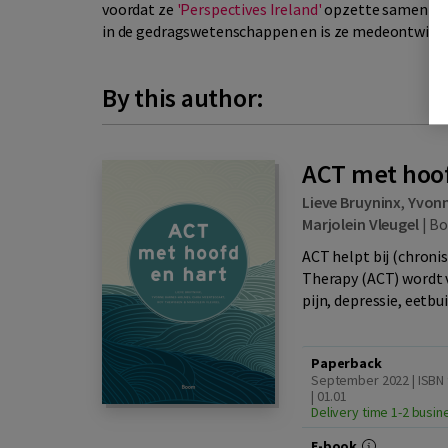
voordat ze
'Perspectives Ireland'
opzette samen met
in de gedragswetenschappen en is ze medeontwikke
By this author:
ACT met hoof
Lieve Bruyninx
,
Yvonn
Marjolein Vleugel
|
B
ACT helpt bij (chron
Therapy (ACT) wordt 
pijn, depressie, eetbu
Paperback
September 2022 | ISBN
| 01.01
Delivery time 1-2 busi
E-book