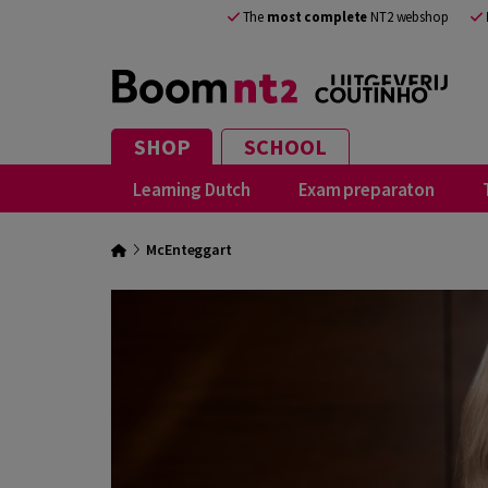
The
most complete
NT2 webshop
SHOP
SCHOOL
Learning Dutch
Exam preparaton
McEnteggart