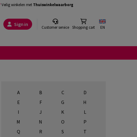
Veilig winkelen met
Thuiswinkelwaarborg
Sign in
Customer service
Shopping cart
EN
A
B
C
D
E
F
G
H
I
J
K
L
M
N
O
P
Q
R
S
T