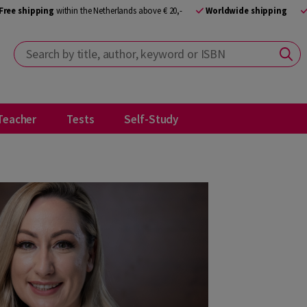
Free shipping
within the Netherlands above € 20,-
Worldwide shipping
Search by title, author, keyword or ISBN
Teacher
Tests
Self-Study