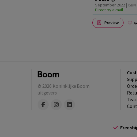
September 2022 | ISBN 
Direct by e-mail
Preview
A
Cust
Supp
© 2026
Koninklijke Boom
Orde
uitgevers
Retu
Teac
Cont
Free sh