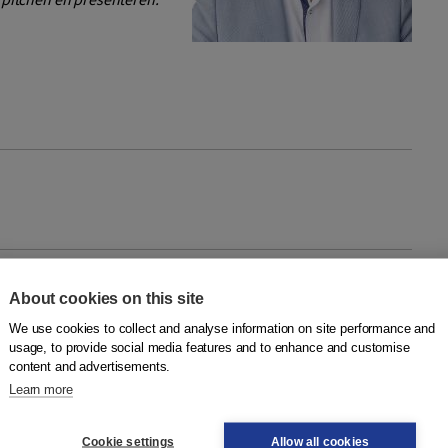
tchen en presenteren
About cookies on this site
om
We use cookies to collect and analyse information on site performance and
usage, to provide social media features and to enhance and customise
fdstukken laat Patrick van Gils zien hoe je in kleine én grote
content and advertisements.
 lange pitch of presentatie met impact kunt geven, zowel
Learn more
Cookie settings
Allow all cookies