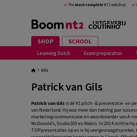
The
most complete
NT2 webshop
SHOP
SCHOOL
Learning Dutch
Exam preparaton
Gils
Patrick van Gils
Patrick van Gils
is dé #1 pitch- & presentatie- en 
van Nederland. Hij was meer dan twintig jaar succesv
marketingcommunicatie en woordvoerder van A-mer
McDonald’s, Studio100 en Makro. In 2014 richtte hij z
TOPpresentaties op en is hij veelgevraagd spreker, 
uur praktijkervaring komt samen in 1 boek:
Effectie