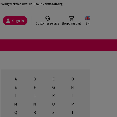
Veilig winkelen met
Thuiswinkelwaarborg
Sign in
Customer service
Shopping cart
EN
A
B
C
D
E
F
G
H
I
J
K
L
M
N
O
P
Q
R
S
T