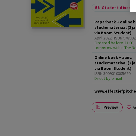
5%
Student discou
Paperback + online b
studiemateriaal (2 j
via Boom Student)
April 2022 | ISBN 97890
Ordered before 21:00, 
tomorrow within The N
Online boek + aanv.
studiemateriaal (2 j
via Boom Student)
ISBN 3009010005620
Direct by e-mail
www.effectiefpitche
Preview
A