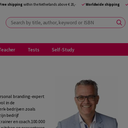
Free shipping
within the Netherlands above € 20,-
Worldwide shipping
Search by title, author, keyword or ISBN
Teacher
Tests
Self-Study
personal branding-expert
ol in de
k-bedrijven zoals
ijn bedrijf
trainer en coach.100.000
f pitchen en presenteren.