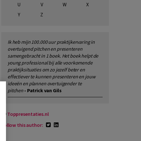
U
V
W
X
Y
Z
Ik heb mijn 100.000 uur praktijkervaring in
overtuigend pitchen en presenteren
samengebracht in 1 boek. Het boek helpt de
young professional bij alle voorkomende
praktijksituaties om zo jezelf beter en
effectiever te kunnen presenteren en jouw
ideeën en plannen overtuigender te
pitchen
- Patrick van Gils
Toppresentaties.nl
Follow this author: