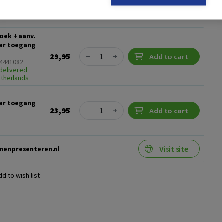
nt
oek + aanv.
aar toegang
Quantity
29,95
−
+
Add to cart
24441082
delivered
etherlands
aar toegang
Quantity
23,95
−
+
Add to cart
Visit site
nenpresenteren.nl
dd to wish list