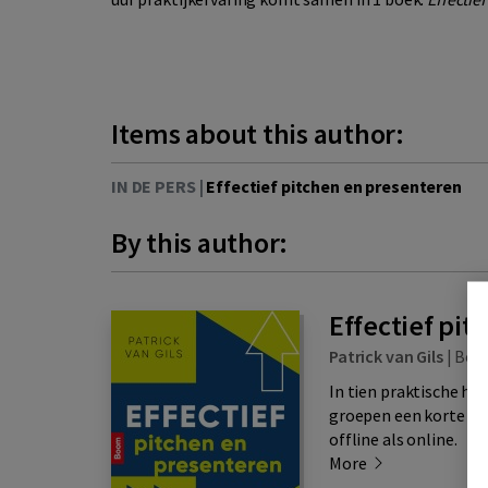
Items about this author:
IN DE PERS |
Effectief pitchen en presenteren
By this author:
Effectief pi
Patrick van Gils
|
Bo
In tien praktische hoo
groepen een korte of
offline als online.
More