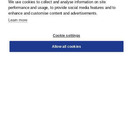
We use cookies to collect and analyse information on site
© 2026
Koninklijke Boom uitgevers
performance and usage, to provide social media features and to
enhance and customise content and advertisements.
Learn more
Customer service
Cookie settings
Support
Order
Allow all cookies
Returns
Teacher service
Contact
About Boom NT2
About us
Partners
Customized advice
Free shipping within NL above € 20
Shopping secure with Thuiswinkelwaarborg