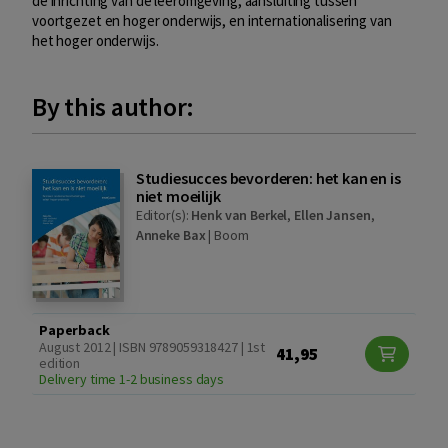
de inrichting van de leeromgeving, aansluiting tussen
voortgezet en hoger onderwijs, en internationalisering van
het hoger onderwijs.
By this author:
Studiesucces bevorderen: het kan en is
niet moeilijk
Editor(s):
Henk van Berkel
,
Ellen Jansen
,
Anneke Bax
|
Boom
Paperback
August 2012 | ISBN 9789059318427 | 1st
41,95
edition
Delivery time 1-2 business days