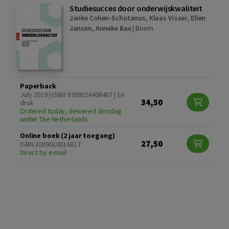
Studiesucces door onderwijskwaliteit
Janke Cohen-Schotanus
,
Klaas Visser
,
Ellen
Jansen
,
Anneke Bax
|
Boom
Paperback
July 2019 | ISBN 9789024408467 | 1e
34,50
druk
Ordered today, deivered dinsdag
within The Netherlands
Online boek (2 jaar toegang)
27,50
ISBN 3009010016817
Direct by e-mail