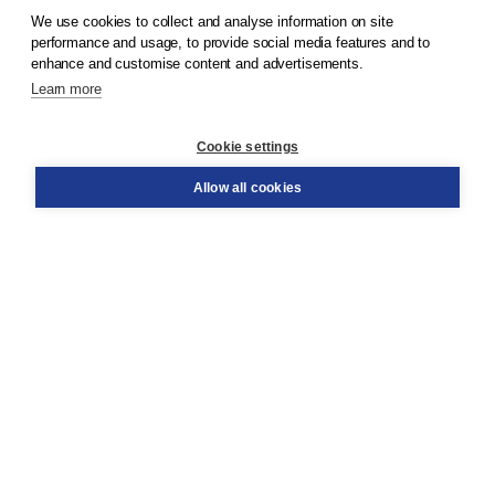
We use cookies to collect and analyse information on site
© 2026
Koninklijke Boom uitgevers
performance and usage, to provide social media features and to
enhance and customise content and advertisements.
Learn more
Customer service
Cookie settings
Support
Order
Allow all cookies
Returns
Teacher service
Contact
About Boom NT2
About us
Partners
Customized advice
Free shipping within NL above € 20
Shopping secure with Thuiswinkelwaarborg