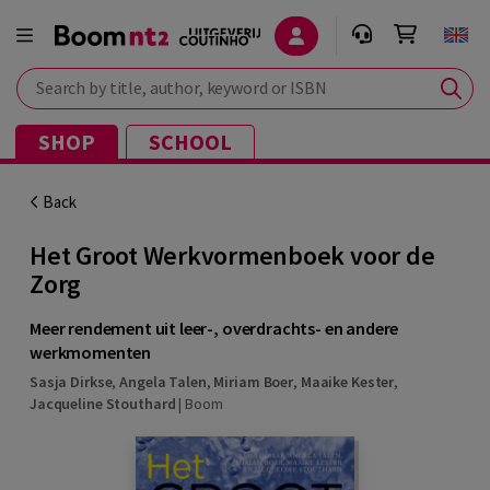
Search by title, author, keyword or ISBN
SHOP
SCHOOL
Back
Het Groot Werkvormenboek voor de
Zorg
Meer rendement uit leer-, overdrachts- en andere
werkmomenten
Sasja Dirkse
,
Angela Talen
,
Miriam Boer
,
Maaike Kester
,
Jacqueline Stouthard
|
Boom