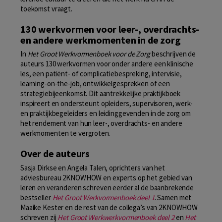
toekomst vraagt.
130 werkvormen voor leer-, overdrachts-
en andere werkmomenten in de zorg
In
Het Groot Werkvormenboek voor de Zorg
beschrijven de
auteurs 130 werkvormen voor onder andere een klinische
les, een patiënt- of complicatiebespreking, intervisie,
learning-on-the-job, ontwikkelgesprekken of een
strategiebijeenkomst. Dit aantrekkelijke praktijkboek
inspireert en ondersteunt opleiders, supervisoren, werk-
en praktijkbegeleiders en leidinggevenden in de zorg om
het rendement van hun leer-, overdrachts- en andere
werkmomenten te vergroten.
Over de auteurs
Sasja Dirkse en Angela Talen, oprichters van het
adviesbureau 2KNOWHOW en experts op het gebied van
leren en veranderen schreven eerder al de baanbrekende
bestseller
Het Groot Werkvormenboek deel 1
. Samen met
Maaike Kester en de rest van de collega’s van 2KNOWHOW
schreven zij
Het Groot Werkwerkvormenboek deel 2
en
Het