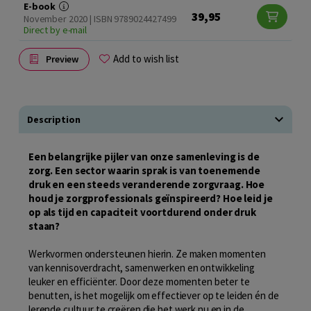
E-book
39,95
November 2020 | ISBN 9789024427499
Direct by e-mail
Add to wish list
Preview
Description
Een belangrijke pijler van onze samenleving is de
zorg. Een sector waarin sprak is van toenemende
druk en een steeds veranderende zorgvraag. Hoe
houd je zorgprofessionals geïnspireerd? Hoe leid je
op als tijd en capaciteit voortdurend onder druk
staan?
Werkvormen ondersteunen hierin. Ze maken momenten
van kennisoverdracht, samenwerken en ontwikkeling
leuker en efficiënter. Door deze momenten beter te
benutten, is het mogelijk om effectiever op te leiden én de
lerende cultuur te creëren die het werk nu en in de