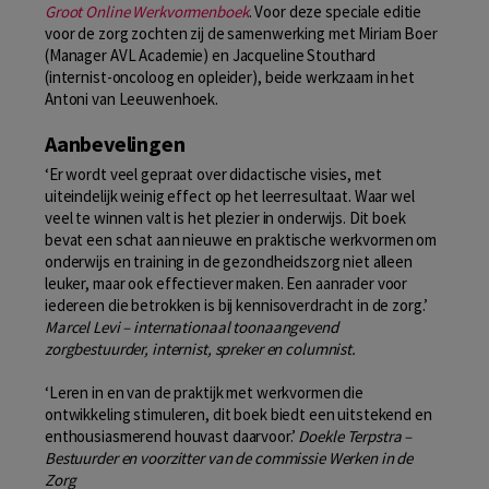
Groot Online Werkvormenboek
. Voor deze speciale editie
voor de zorg zochten zij de samenwerking met Miriam Boer
(Manager AVL Academie) en Jacqueline Stouthard
(internist-oncoloog en opleider), beide werkzaam in het
Antoni van Leeuwenhoek.
Aanbevelingen
‘Er wordt veel gepraat over didactische visies, met
uiteindelijk weinig effect op het leerresultaat. Waar wel
veel te winnen valt is het plezier in onderwijs. Dit boek
bevat een schat aan nieuwe en praktische werkvormen om
onderwijs en training in de gezondheidszorg niet alleen
leuker, maar ook effectiever maken. Een aanrader voor
iedereen die betrokken is bij kennisoverdracht in de zorg.’
Marcel Levi – internationaal toonaangevend
zorgbestuurder, internist, spreker en columnist.
‘Leren in en van de praktijk met werkvormen die
ontwikkeling stimuleren, dit boek biedt een uitstekend en
enthousiasmerend houvast daarvoor.’
Doekle Terpstra –
Bestuurder en voorzitter van de commissie Werken in de
Zorg