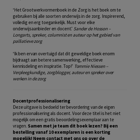
‘Het Grootwerkvormenboek in de Zorg is het boek om te
gebruiken bij alle soorten onderwijs in de zorg. Inspirerend,
volledig en erg toegankelijk. Must voor elke
onderwijsaanbieder en docent.’
Sander de Hosson –
Longarts, spreker, columnist en auteur op het gebied van
palliatieve zorg
‘Ik ben ervan overtuigd dat dit geweldige boek enorm
bijdraagt aan betere samenwerking, effectieve
kennisdeling en inspiratie. Top!’
Tommie Niessen –
Verpleegkundige, zorgblogger, auteur en spreker over
werken in de zorg
Docentprofessionalisering
Deze uitgave is bedoeld ter bevordering van de eigen
professionalisering als docent. Voor deze titel is het niet
mogelijk om een gratis beoordelingsexemplaar aan te
vragen.
Samen met je team dit boek lezen? Bij een
bestelling vanaf 10 exemplaren is een korting
mogelijk! Neem contact met ons op over de