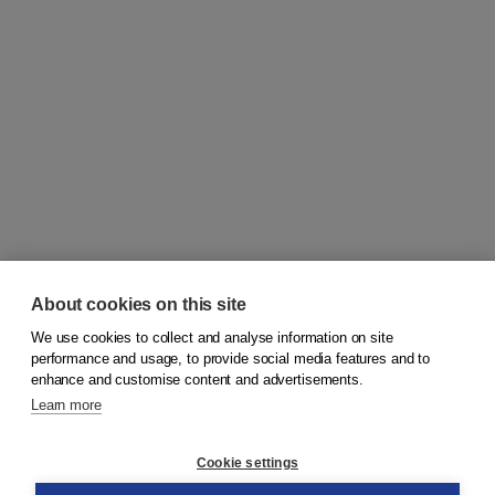
About cookies on this site
We use cookies to collect and analyse information on site
© 2026
Koninklijke Boom uitgevers
performance and usage, to provide social media features and to
enhance and customise content and advertisements.
Learn more
Customer service
Cookie settings
Support
Order