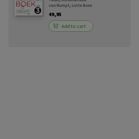
van Rumpt
,
Lotte Bons
49,95
Add to cart