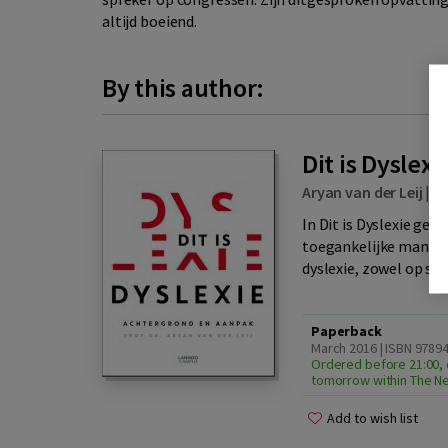
altijd boeiend.
By this author:
Dit is Dyslexi
Aryan van der Leij
|
Ui
In Dit is Dyslexie geef
toegankelijke manier 
dyslexie, zowel op scho
Paperback
March 2016 | ISBN 9789
Ordered before 21:00, 
tomorrow within The N
Add to wish list