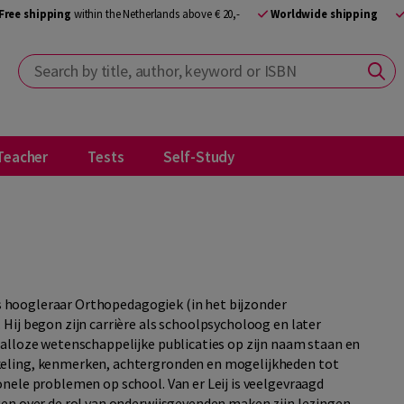
Free shipping
within the Netherlands above € 20,-
Worldwide shipping
Search by title, author, keyword or ISBN
Teacher
Tests
Self-Study
tus hoogleraar Orthopedagogiek (in het bijzonder
Hij begon zijn carrière als schoolpsycholoog en later
alloze wetenschappelijke publicaties op zijn naam staan en
keling, kenmerken, achtergronden en mogelijkheden tot
nele problemen op school. Van er Leij is veelgevraagd
gen over de rol van onderwijsgevenden maken zijn lezingen