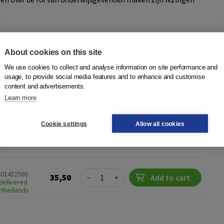
About cookies on this site
We use cookies to collect and analyse information on site performance and
usage, to provide social media features and to enhance and customise
e
content and advertisements.
tgeverij Terra - Lannoo
Learn more
t dyslexie-expert prof. dr. Aryan van der Leij op een
inzicht in de achtergrond, diagnostiek en aanpak van
Cookie settings
Allow all cookies
ol als thuis. In dit co...
More
Quantity
401432566
35,50
−
+
Add to cart
delivered
etherlands