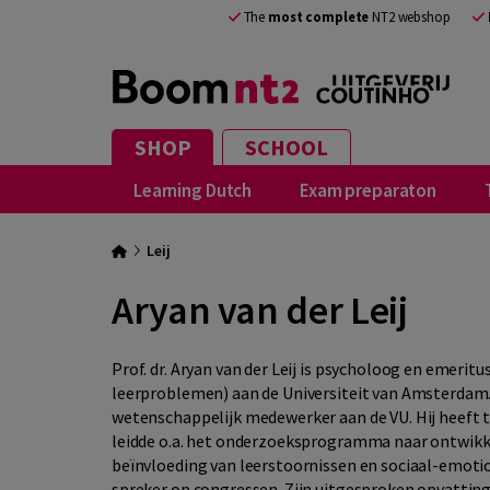
The
most complete
NT2 webshop
SHOP
SCHOOL
Learning Dutch
Exam preparaton
Leij
Aryan van der Leij
Prof. dr. Aryan van der Leij is psycholoog en emeri
leerproblemen) aan de Universiteit van Amsterdam. 
wetenschappelijk medewerker aan de VU. Hij heeft t
leidde o.a. het onderzoeksprogramma naar ontwik
beïnvloeding van leerstoornissen en sociaal-emotio
spreker op congressen. Zijn uitgesproken opvattin