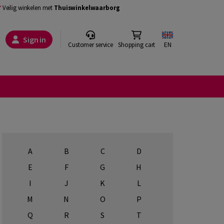
Veilig winkelen met
Thuiswinkelwaarborg
Sign in
Customer service
Shopping cart
EN
A
B
C
D
E
F
G
H
I
J
K
L
M
N
O
P
Q
R
S
T