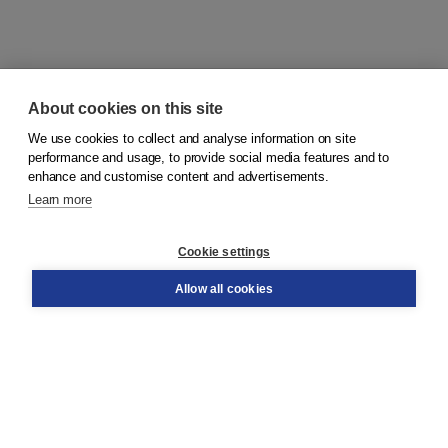
About cookies on this site
We use cookies to collect and analyse information on site
© 2026
Koninklijke Boom uitgevers
performance and usage, to provide social media features and to
enhance and customise content and advertisements.
Learn more
Customer service
Cookie settings
Support
Order
Allow all cookies
Returns
Teacher service
Contact
About Boom NT2
About us
Partners