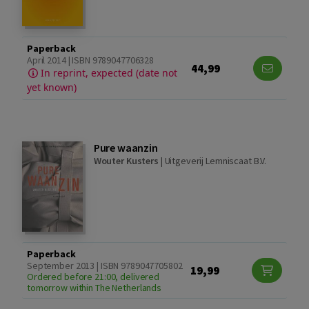
Paperback
April 2014 | ISBN 9789047706328
44,99
In reprint, expected (date not
yet known)
Pure waanzin
Wouter Kusters
|
Uitgeverij Lemniscaat B.V.
Paperback
September 2013 | ISBN 9789047705802
19,99
Ordered before 21:00, delivered
tomorrow within The Netherlands