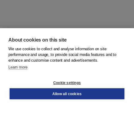
About cookies on this site
We use cookies to collect and analyse information on site
© 2026
Koninklijke Boom uitgevers
performance and usage, to provide social media features and to
enhance and customise content and advertisements.
Learn more
Customer service
Cookie settings
Support
Order
Allow all cookies
Returns
Teacher service
Contact
About Boom NT2
About us