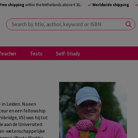
Free shipping
within the Netherlands above € 20,-
Worldwide shipping
Search by title, author, keyword or ISBN
Teacher
Tests
Self-Study
in Leiden. Na een
eur en een fellowship
bridge, VS) was hij tot
 aan de Universiteit
lair-wetenschappelijke
ragen (Beste Martha,