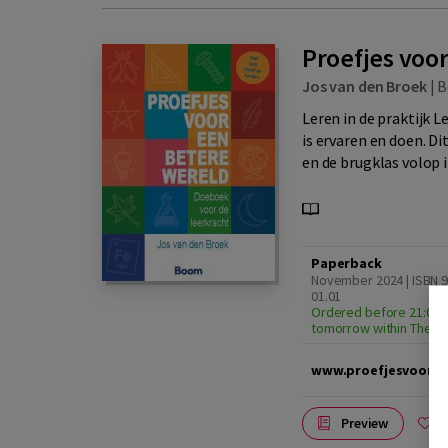
Proefjes voo
Jos van den Broek
|
B
Leren in de praktijk 
is ervaren en doen. D
en de brugklas volop in
Paperback
November 2024 | ISBN 
01.01
Ordered before 21:00, 
tomorrow within The N
www.proefjesvooree
Preview
A