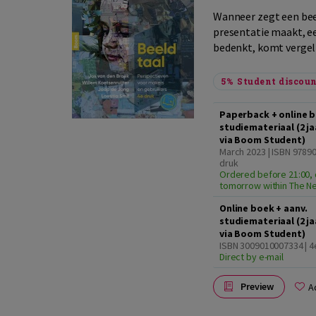
Wanneer zegt een bee
presentatie maakt, ee
bedenkt, komt vergeli
5%
Student discou
Paperback + online b
studiemateriaal (2 j
via Boom Student)
March 2023 | ISBN 9789
druk
Ordered before 21:00, 
tomorrow within The N
Online boek + aanv.
studiemateriaal (2 j
via Boom Student)
ISBN 3009010007334 | 4
Direct by e-mail
Preview
A