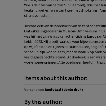
Wie is de baas van de zon? En Daarom!), drie met hu
keukenproefjes (waarvan twee met dinokenner Anne
strandvondsten.
Jos was een van de bedenkers van de tentoonstelli
Ontwikkelingsdoelen in Museon-Omniversum in De
was hij met zijn Wijscokar actief tijdens European Ci
Leiden2023. Hij treedt vaak op voor bijeenkomsten 
op wijkfeesten en tijdens natuurmarkten, en geeft n
school in zijn woonplaats, met de nadruk op onderw
vaardighedenachterstand. Dit doeboek is een weersl
workshopervaringen. Alle doedingen heeft hij thuis 
Items about this author:
Verschenen
Beeldtaal (derde druk)
By this author: