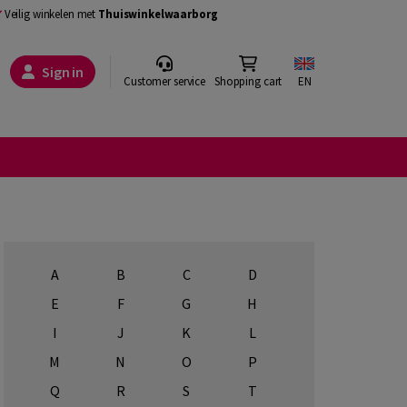
Veilig winkelen met
Thuiswinkelwaarborg
Sign in
Customer service
Shopping cart
EN
A
B
C
D
E
F
G
H
I
J
K
L
M
N
O
P
Q
R
S
T