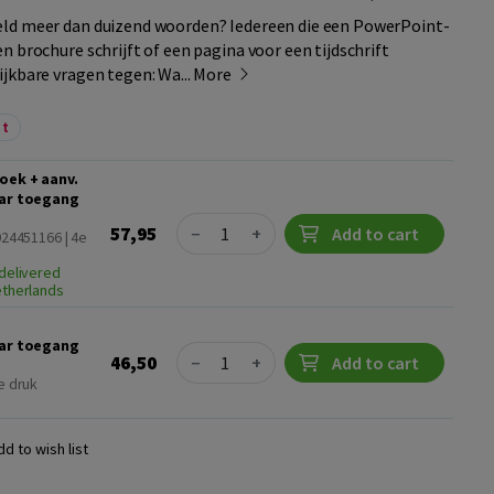
ld meer dan duizend woorden? Iedereen die een PowerPoint-
n brochure schrijft of een pagina voor een tijdschrift
jkbare vragen tegen: Wa...
More
nt
oek + aanv.
aar toegang
Quantity
57,95
−
+
Add to cart
024451166 | 4e
delivered
etherlands
aar toegang
Quantity
46,50
−
+
Add to cart
e druk
dd to wish list