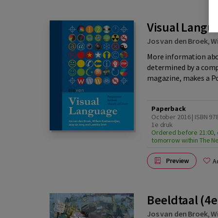
Visual Langu
Jos van den Broek
,
Wi
More information abou
determined by a compl
magazine, makes a Po
Paperback
October 2016 | ISBN 97
1e druk
Ordered before 21:00, 
tomorrow within The N
Preview
A
Beeldtaal (4e
Jos van den Broek
,
Wi