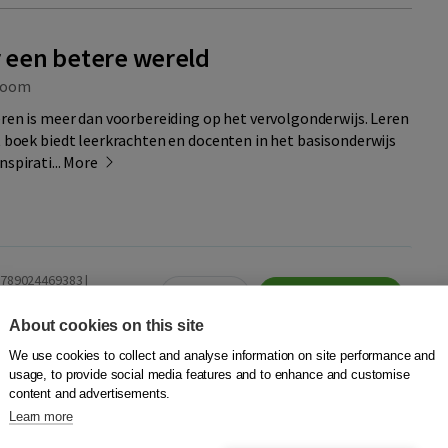
r een betere wereld
oom
Leren is meer dan voorbereiding op het vervolgonderwijs. Leren
it boek biedt leerkrachten en docenten in het basisonderwijs
spirati...
More
9789024469383 |
Quantity
29,95
−
+
Add to cart
delivered
About cookies on this site
etherlands
We use cookies to collect and analyse information on site performance and
Visit site
nbeterewereld.nl
usage, to provide social media features and to enhance and customise
content and advertisements.
Learn more
dd to wish list