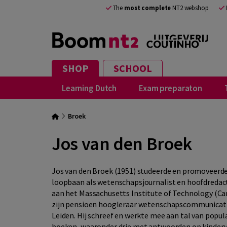
The
most complete
NT2 webshop
SHOP
SCHOOL
Learning Dutch
Exam preparaton
Broek
Jos van den Broek
Jos van den Broek (1951) studeerde en promoveerde 
loopbaan als wetenschapsjournalist en hoofdredact
aan het Massachusetts Institute of Technology (Cam
zijn pensioen hoogleraar wetenschapscommunicatie
Leiden. Hij schreef en werkte mee aan tal van popu
boeken, waaronder drie met antwoorden op kinderv