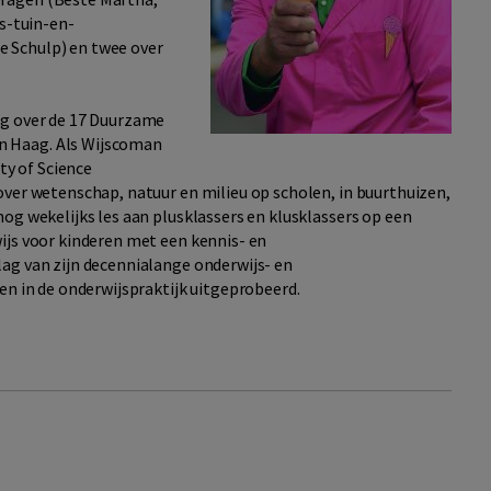
is-tuin-en-
 Schulp) en twee over
ng over de 17 Duurzame
n Haag. Als Wijscoman
ty of Science
over wetenschap, natuur en milieu op scholen, in buurthuizen,
og wekelijks les aan plusklassers en klusklassers op een
ijs voor kinderen met een kennis- en
ag van zijn decennialange onderwijs- en
en in de onderwijspraktijk uitgeprobeerd.