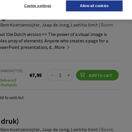
Cookie settings
Allow all cookies
age
llem Koetsenruijter
,
Jaap de Jong
,
Laetitia Smit
|
Boom
t the Dutch version >> The power of a visual image is
ex array of elements. Anyone who creates a page for a
werPoint presentation, d...
More
89490947729 |
Quantity
67,95
−
+
Add to cart
delivered
etherlands
dd to wish list
 druk)
llem Koetsenruijter
,
Jaap de Jong
,
Laetitia Smit
|
Boom