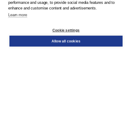
performance and usage, to provide social media features and to
enhance and customise content and advertisements.
Learn more
Customer service
Cookie settings
Support
Order
Allow all cookies
Returns
Teacher service
Contact
About Boom NT2
About us
Partners
Customized advice
Free shipping within NL above € 20
Shopping secure with Thuiswinkelwaarborg