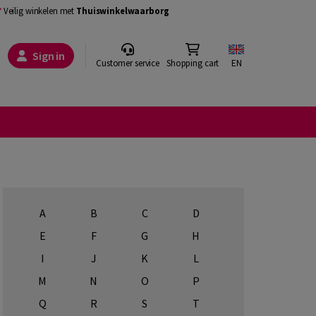
Veilig winkelen met
Thuiswinkelwaarborg
Sign in
Customer service
Shopping cart
EN
A
B
C
D
E
F
G
H
I
J
K
L
M
N
O
P
Q
R
S
T