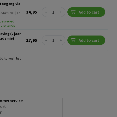
 toegang via
Quantity
34,95
−
+
Add to cart
024469703 | 1e
delivered
etherlands
eving (2 jaar
Quantity
cademie)
27,95
−
+
Add to cart
dd to wish list
omer service
ort
r