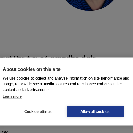
met Positieve Gezondheid als
About cookies on this site
r Bloemen-van Gurp
,
Leontien Hommels
,
Sandra van Hogen-
We use cookies to collect and analyse information on site performance and
ers Amsterdam
usage, to provide social media features and to enhance and customise
content and advertisements.
 om je eigen veerkracht te versterken om zo bewuster keuzes
Learn more
 situaties met oog voor je eigen waarden én de behoeften
e Gezondheid biedt...
More
Cookie settings
Allow all cookies
nt
tieve