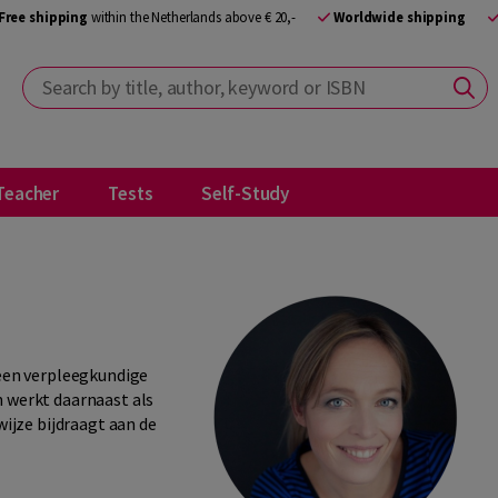
Free shipping
within the Netherlands above € 20,-
Worldwide shipping
Search by title, author, keyword or ISBN
Teacher
Tests
Self-Study
en verpleegkundige
n werkt daarnaast als
wijze bijdraagt aan de