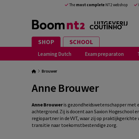
The
most complete
NT2 webshop
SHOP
SCHOOL
Learning Dutch
Exam preparaton
Brouwer
Anne Brouwer
Anne Brouwer
is gezondheidswetenschapper met e
achtergrond. Zij is docent aan Saxion Hogeschool e
regiopartner in de VVT, waar zij op praktijkgerichte 
transitie naar toekomstbestendige zorg.