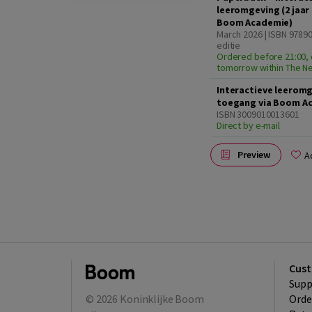
leeromgeving (2 jaar
Boom Academie)
March 2026 | ISBN 9789
editie
Ordered before 21:00, 
tomorrow within The N
Interactieve leeromg
toegang via Boom A
ISBN 3009010013601
Direct by e-mail
Preview
A
Cust
Supp
© 2026
Koninklijke Boom
Orde