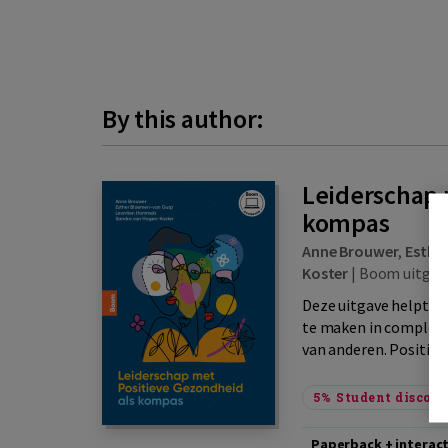
By this author:
Leiderschap 
kompas
Anne Brouwer
,
Esthe
Koster
|
Boom uitgev
Deze uitgave helpt je
te maken in complexe
van anderen. Positiev
5%
Student discou
Paperback + interac