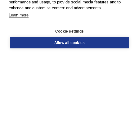
performance and usage, to provide social media features and to
enhance and customise content and advertisements.
Learn more
Customer service
Cookie settings
Support
Order
Allow all cookies
Returns
Teacher service
Contact
About Boom NT2
About us
Partners
Customized advice
Free shipping within NL above € 20
Shopping secure with Thuiswinkelwaarborg