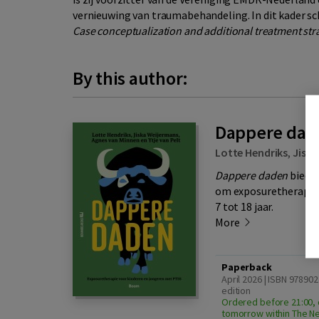
vernieuwing van traumabehandeling. In dit kader sc
Case conceptualization and additional treatment stra
By this author:
Dappere dad
Lotte Hendriks
,
Jiska
Dappere daden
biedt 
om exposuretherapie d
7 tot 18 jaar.
More
Paperback
April 2026 | ISBN 978902
edition
Ordered before 21:00, 
tomorrow within The N