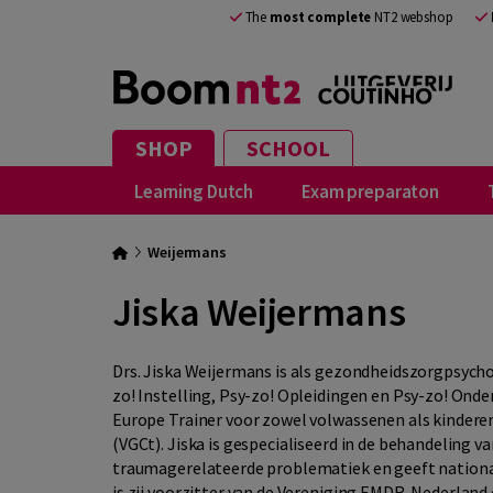
The
most complete
NT2 webshop
SHOP
SCHOOL
Learning Dutch
Exam preparaton
Weijermans
Jiska Weijermans
Drs. Jiska Weijermans is als gezondheidszorgpsych
zo! Instelling, Psy-zo! Opleidingen en Psy-zo! Onder
Europe Trainer voor zowel volwassenen als kinderen 
(VGCt). Jiska is gespecialiseerd in de behandeling 
traumagerelateerde problematiek en geeft nationaa
is zij voorzitter van de Vereniging EMDR-Nederland 