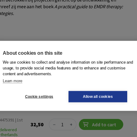
hreef zij mee aan het boek
A practical guide to EMDR therapy:
tegies.
About cookies on this site
en
We use cookies to collect and analyse information on site performance and
 Weijermans
,
Agnes van Minnen
,
Ytje van Pelt
|
Boom
usage, to provide social media features and to enhance and customise
content and advertisements.
therapeuten het vertrouwen, de kennis en de vaardigheden
Learn more
oelgericht en veilig in te zetten bij kinderen en jongeren van
Cookie settings
Allow all cookies
4475391 | 1st
Quantity
32,50
−
+
Add to cart
delivered
etherlands