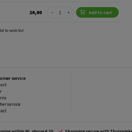
Quantity
26,00
−
+
Add to cart
dd to wish list
omer service
ort
r
rns
her service
act
ipping within NL above € 20
Shopping secure with Thuiswin