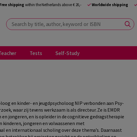
Free shipping
within the Netherlands above € 20,-
Worldwide shipping
Search by title, author, keyword or ISBN
Teacher
Tests
Self-Study
oloog en kinder- en jeugdpsycholoog NIP verbonden aan Psy-
zoek, waar zij tevens werkzaam is als directeur. Ze is EMDR
en jongeren, en is opleider in de cognitieve gedragstherapie
van kinderen, jongeren en volwassenen met
l en internationaal scholing over deze thema’s. Daarnaast
en betrokken bij projecten gericht op de ontwikkeling en