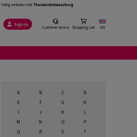
Veilig winkelen met
Thuiswinkelwaarborg
Sign in
Customer service
Shopping cart
EN
A
B
C
D
E
F
G
H
I
J
K
L
M
N
O
P
Q
R
S
T