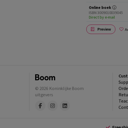
Online boek
ISBN 3009010039045
Direct by e-mail
Preview
A
Cust
Supp
© 2026
Koninklijke Boom
Orde
uitgevers
Retu
Teac
Cont
Free sh