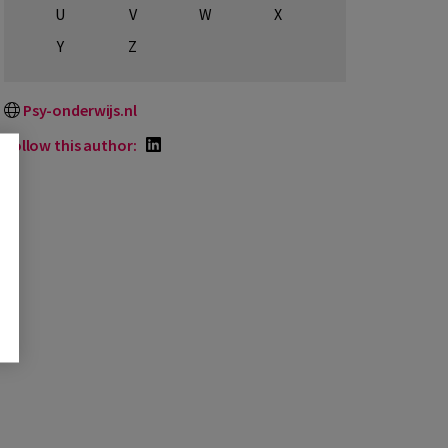
U
V
W
X
Y
Z
Psy-onderwijs.nl
Follow this author: