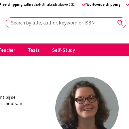
Free shipping
within the Netherlands above € 20,-
Worldwide shipping
Search by title, author, keyword or ISBN
Teacher
Tests
Self-Study
nt bij de
eschool van