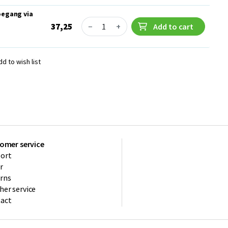
oegang via
Quantity
37,25
−
+
Add to cart
dd to wish list
omer service
ort
r
rns
her service
act