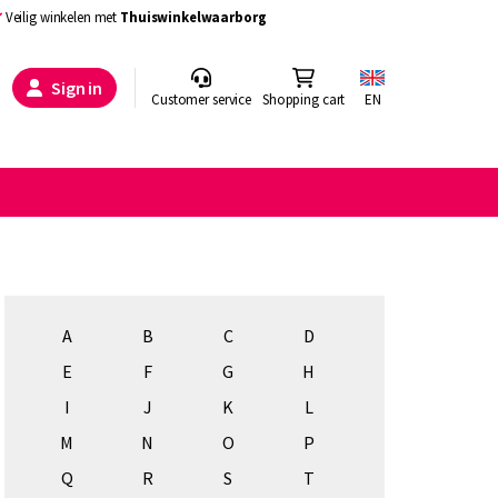
Veilig winkelen met
Thuiswinkelwaarborg
Sign in
Customer service
Shopping cart
EN
A
B
C
D
E
F
G
H
I
J
K
L
M
N
O
P
Q
R
S
T