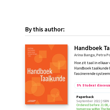
By this author:
Handboek Ta
Arina Banga
,
Petra P
Hoe zit taal in elkaa
Handboek taalkunde b
fascinerende systeem 
5%
Student discou
Paperback
September 2022 | ISBN
Ordered before 21:00, 
tomorrow within The N