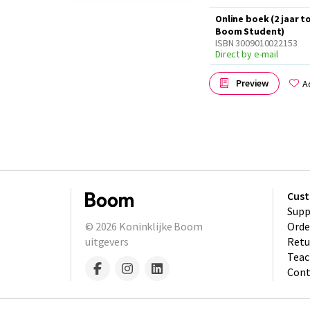
Online boek (2 jaar t
Boom Student)
ISBN 3009010022153
Direct by e-mail
Preview
A
Cust
Supp
© 2026
Koninklijke Boom
Orde
uitgevers
Retu
Teac
Cont