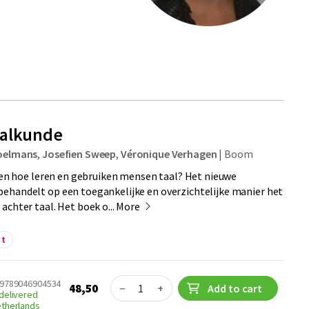
alkunde
oelmans
,
Josefien Sweep
,
Véronique Verhagen
|
Boom
r en hoe leren en gebruiken mensen taal? Het nieuwe
ehandelt op een toegankelijke en overzichtelijke manier het
achter taal. Het boek o...
More
nt
Quantity
 9789046904534
48,50
−
+
Add to cart
delivered
etherlands