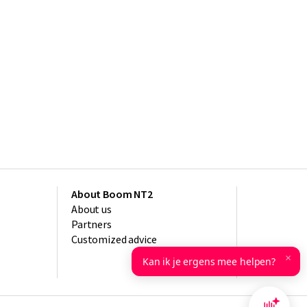
About Boom NT2
About us
Partners
Customized advice
×
Kan ik je ergens mee helpen?