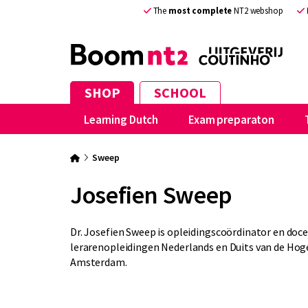
The
most complete
NT2 webshop
SHOP
SCHOOL
Learning Dutch
Exam preparaton
Sweep
Josefien Sweep
Dr. Josefien Sweep is opleidingscoördinator en doce
lerarenopleidingen Nederlands en Duits van de Hog
Amsterdam.