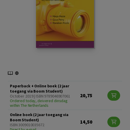
Paperback + Online boek (2 jaar
toegang via Boom Student)
20,75
October 2019 | ISBN 9789046907061
Ordered today, deivered dinsdag
within The Netherlands
Online boek (2 jaar toegang via
Boom Student)
14,50
ISBN 3009010035672
Direct by e-mail