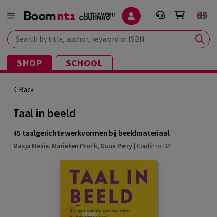
Search by title, author, keyword or ISBN
SHOP
SCHOOL
Back
Taal in beeld
45 taalgerichte werkvormen bij beeldmateriaal
Masja Mesie
,
Marieken Pronk
,
Guus Perry
|
Coutinho B.V.