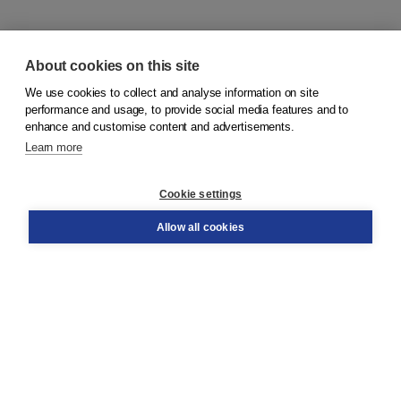
About cookies on this site
We use cookies to collect and analyse information on site
© 2026
Koninklijke Boom uitgevers
performance and usage, to provide social media features and to
enhance and customise content and advertisements.
Learn more
Customer service
Cookie settings
Support
Order
Allow all cookies
Returns
Teacher service
Contact
About Boom NT2
About us
Partners
Customized advice