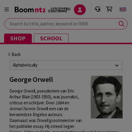
Search by title, author, keyword or ISBN
SHOP
SCHOOL
Back
Alphabetically
George Orwell
George Orwell, pseudoniem van Eric
Arthur Blair (1903-1950), was journalist,
criticus en schrijver. Door
1984
en
Animal Farm
is Orwell een van de
beroemdste Engelse auteurs.
Daarnaast was Orwell grootmeester van
het politieke essay. Hij streed tegen