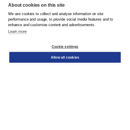
About cookies on this site
We use cookies to collect and analyse information on site
© 2026
Koninklijke Boom uitgevers
performance and usage, to provide social media features and to
enhance and customise content and advertisements.
Learn more
Customer service
Cookie settings
Support
Order
Allow all cookies
Returns
Teacher service
Contact
About Boom NT2
About us
Partners
Customized advice
Free shipping within NL above € 20