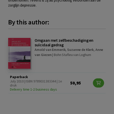
ondernomen. Tevens is zij als psycholoog verbonden aan de
zorglijn depressie.
By this author:
Omgaan met zelfbeschadiging en
suïcidaal gedrag
Arnold van Emmerik
,
Suzanne de Klerk
,
Anne
van Giezen
|
Bohn Stafleu van Loghum
Paperback
July 2010 | ISBN 9789031383344 | 1e
50,95
druk
Delivery time 1-2 business days