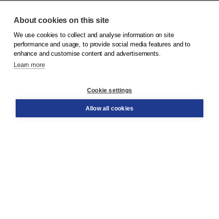
About cookies on this site
We use cookies to collect and analyse information on site
© 2026
Koninklijke Boom uitgevers
performance and usage, to provide social media features and to
enhance and customise content and advertisements.
Learn more
Customer service
Cookie settings
Support
Order
Allow all cookies
Returns
Teacher service
Contact
About Boom NT2
About us
Partners
Customized advice