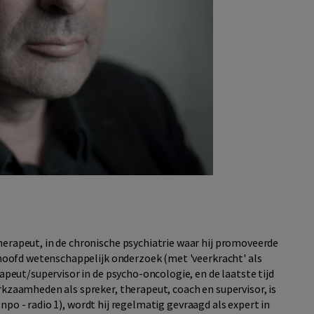
herapeut, in de chronische psychiatrie waar hij promoveerde
s hoofd wetenschappelijk onderzoek (met 'veerkracht' als
rapeut/supervisor in de psycho-oncologie, en de laatste tijd
rkzaamheden als spreker, therapeut, coach en supervisor, is
npo - radio 1), wordt hij regelmatig gevraagd als expert in