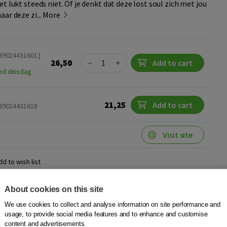
t lukt steeds niet. Of je denkt dat deze lost soul zich met jou
ar deze zi...
More
789024431601 |
Quantity
26,50
−
+
Add to cart
ed dinsdag
21,25
Add to cart
789024431618
Visit site
dd to wish list
About cookies on this site
or het tuchtrecht
We use cookies to collect and analyse information on site performance and
usage, to provide social media features and to enhance and customise
m
content and advertisements.