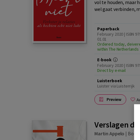
vol te houden, maar he
wel gaat verbinden, ma
Paperback
February 2020 | ISBN 9
01.01
Ordered today, deiver
within The Netherlands
E-book
February 2020 | ISBN 9
Direct by e-mail
Luisterboek
Luister via Luisterrijk
Preview
A
Verslagen do
Martin Appelo
|
Boo