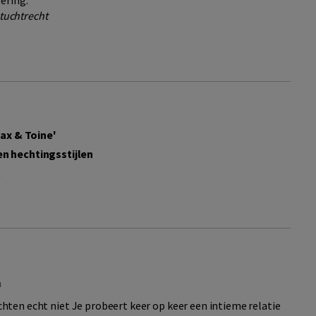
ering.'
 tuchtrecht
tax & Toine'
n hechtingsstijlen
t
m
en echt niet Je probeert keer op keer een intieme relatie