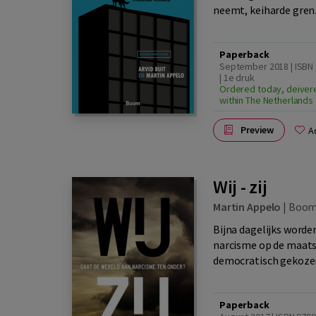
neemt, keiharde grenz
Paperback
September 2018 | ISBN
| 1e druk
Ordered today, deiver
within The Netherlands
Preview
A
Wij - zij
Martin Appelo
|
Boo
Bijna dagelijks word
narcisme op de maatsc
democratisch gekozen 
Paperback