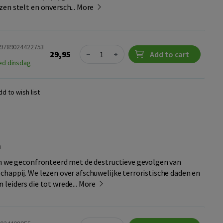
en stelt en onversch...
More
 9789024422753
Quantity
29,95
−
+
Add to cart
ed dinsdag
dd to wish list
m
en we geconfronteerd met de destructieve gevolgen van
happij. We lezen over afschuwelijke terroristische daden en
leiders die tot wrede...
More
Quantity