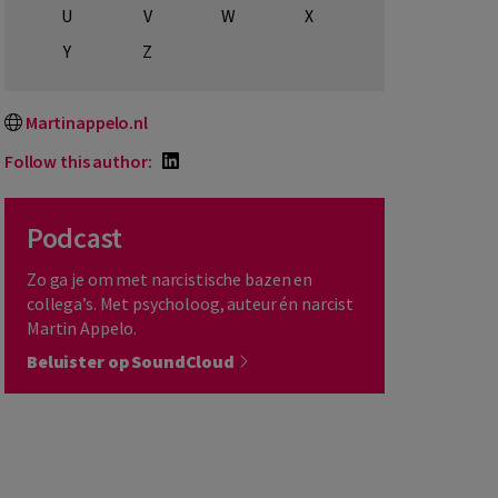
U
V
W
X
Y
Z
Martinappelo.nl
Follow this author:
Podcast
Zo ga je om met narcistische bazen en
collega’s. Met psycholoog, auteur én narcist
Martin Appelo.
Beluister op SoundCloud