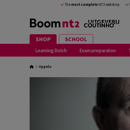
The
most complete
NT2 webshop
SHOP
SCHOOL
Learning Dutch
Exam preparaton
Appelo