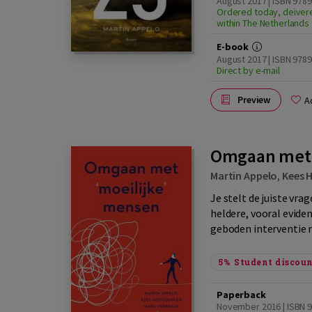
August 2017 | ISBN 978
Ordered today, deiver
within The Netherlands
E-book
August 2017 | ISBN 978
Direct by e-mail
Preview
A
Omgaan met 
Martin Appelo
,
Kees 
Je stelt de juiste v
heldere, vooral evide
geboden interventie n
5%
Student discou
Paperback
November 2016 | ISBN 