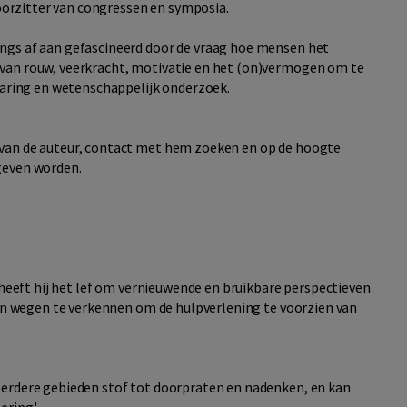
voorzitter van congressen en symposia.
ngs af aan gefascineerd door de vraag hoe mensen het
van rouw, veerkracht, motivatie en het (on)vermogen om te
rvaring en wetenschappelijk onderzoek.
van de auteur, contact met hem zoeken en op de hoogte
geven worden.
, heeft hij het lef om vernieuwende en bruikbare perspectieven
 en wegen te verkennen om de hulpverlening te voorzien van
eerdere gebieden stof tot doorpraten en nadenken, en kan