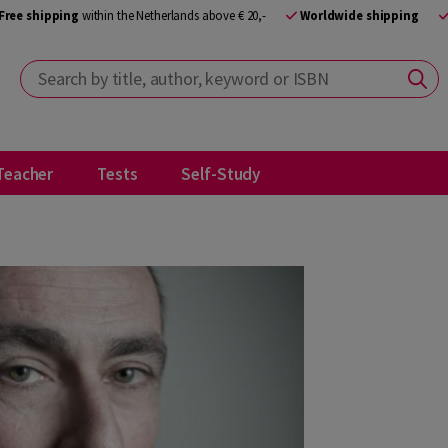
Free shipping
within the Netherlands above € 20,-
Worldwide shipping
Search by title, author, keyword or ISBN
Teacher
Tests
Self-Study