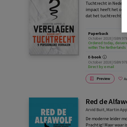
Tuchtrecht in Nederla
impact heeft het op z
dat het tuchtrecht in 
Paperback
October 2018 | ISBN 9
Ordered today, deiver
within The Netherlands
E-book
October 2018 | ISBN 97
Direct by e-mail
Preview
A
Red de Alfaw
Arvid Buit
,
Martin Ap
De moderne leider moe
Prachtig! Maar waar is