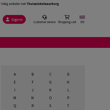
Veilig winkelen met
Thuiswinkelwaarborg
Sign in
Customer service
Shopping cart
EN
A
B
C
D
E
F
G
H
I
J
K
L
M
N
O
P
Q
R
S
T