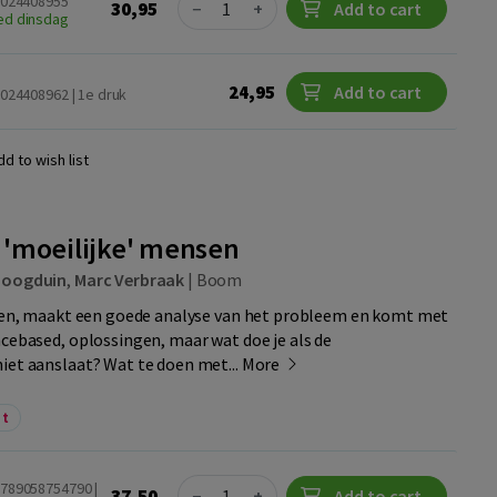
9024408955
30,95
−
+
Add to cart
ed dinsdag
24,95
Add to cart
9024408962 | 1e druk
dd to wish list
'moeilijke' mensen
Hoogduin
,
Marc Verbraak
|
Boom
ragen, maakt een goede analyse van het probleem en komt met
ncebased, oplossingen, maar wat doe je als de
iet aanslaat? Wat te doen met...
More
nt
Quantity
9789058754790 |
37,50
−
+
Add to cart