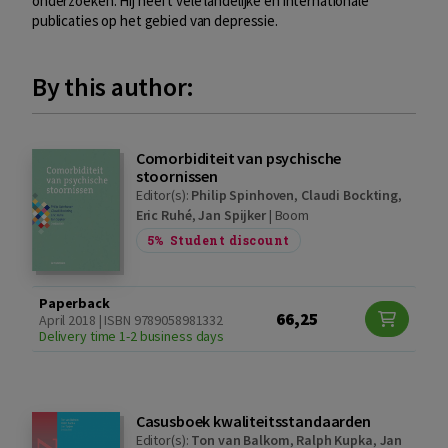
onderzoeken. Hij heeft vele landelijke en internationale
publicaties op het gebied van depressie.
By this author:
Comorbiditeit van psychische
stoornissen
Editor(s):
Philip Spinhoven
,
Claudi Bockting
,
Eric Ruhé
,
Jan Spijker
|
Boom
5%
Student discount
Paperback
66,25
April 2018 | ISBN 9789058981332
Delivery time 1-2 business days
Casusboek kwaliteitsstandaarden
Editor(s):
Ton van Balkom
,
Ralph Kupka
,
Jan