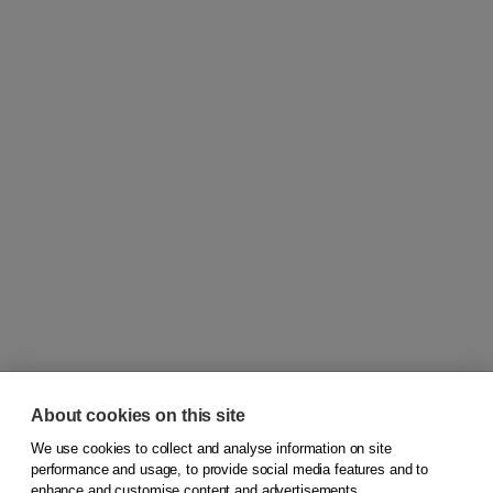
About cookies on this site
We use cookies to collect and analyse information on site
© 2026
Koninklijke Boom uitgevers
performance and usage, to provide social media features and to
enhance and customise content and advertisements.