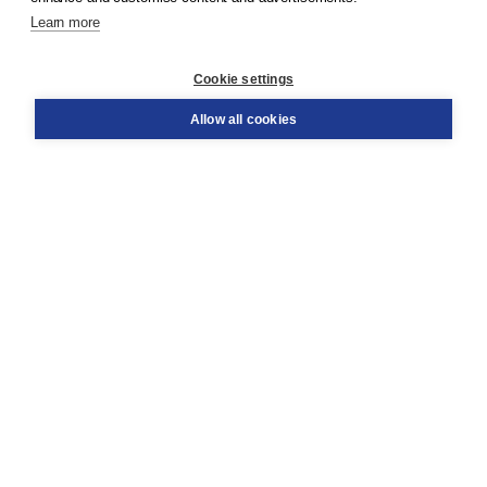
Learn more
Customer service
Cookie settings
Support
Order
Allow all cookies
Returns
Teacher service
Contact
About Boom NT2
About us
Partners
Customized advice
Free shipping within NL above € 20
Shopping secure with Thuiswinkelwaarborg