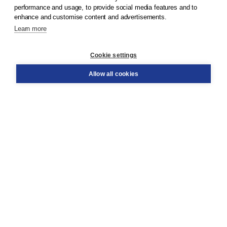
© 2026
Koninklijke Boom uitgevers
performance and usage, to provide social media features and to
enhance and customise content and advertisements.
Learn more
Customer service
Cookie settings
Support
Order
Allow all cookies
Returns
Teacher service
Contact
About Boom NT2
About us
Partners
Customized advice
Free shipping within NL above € 20
Shopping secure with Thuiswinkelwaarborg