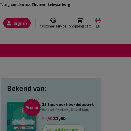
Veilig winkelen met
Thuiswinkelwaarborg
Sign in
Customer service
Shopping cart
EN
Bekend van:
33 tips voor hbo-didactiek
Promo
Wessel Peeters
,
David Maij
31,60
39,50
Add to cart