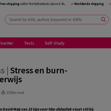
Free shipping
within the Netherlands above € 20,-
Worldwide shipping
Search by title, author, keyword or ISBN
Teacher
Tests
Self-Study
s |
Stress en burn-
erwijs
1590x read
n David Maij van
33 tips voor hbo-didactiek
staat stil bij