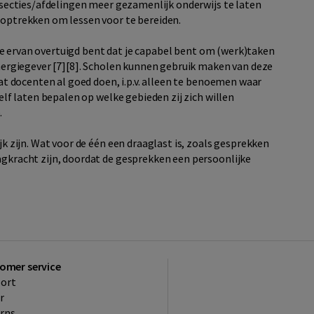
 secties/afdelingen meer gezamenlijk onderwijs te laten
 optrekken om lessen voor te bereiden.
re je ervan overtuigd bent dat je capabel bent om (werk)taken
energiegever [7][8]. Scholen kunnen gebruik maken van deze
wat docenten al goed doen, i.p.v. alleen te benoemen waar
elf laten bepalen op welke gebieden zij zich willen
.
k zijn. Wat voor de één een draaglast is, zoals gesprekken
gkracht zijn, doordat de gesprekken een persoonlijke
omer service
ort
r
rns