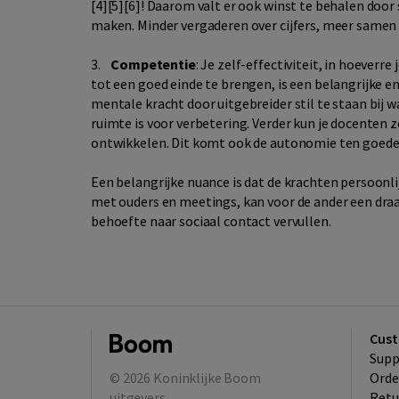
[4][5][6]! Daarom valt er ook winst te behalen door
maken. Minder vergaderen over cijfers, meer samen
3.
Competentie
: Je zelf-effectiviteit, in hoever
tot een goed einde te brengen, is een belangrijke 
mentale kracht door uitgebreider stil te staan bij 
ruimte is voor verbetering. Verder kun je docenten z
ontwikkelen. Dit komt ook de autonomie ten goede
Een belangrijke nuance is dat de krachten persoonlij
met ouders en meetings, kan voor de ander een draa
behoefte naar sociaal contact vervullen.
Cust
Supp
© 2026
Koninklijke Boom
Orde
uitgevers
Retu