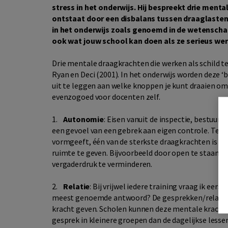
stress in het onderwijs. Hij bespreekt drie menta
ontstaat door een disbalans tussen draaglast
in het onderwijs zoals genoemd in de wetenschappe
ook wat jouw school kan doen als ze serieus werk
Drie mentale draagkrachten die werken als schild t
Ryan en Deci (2001). In het onderwijs worden deze ‘
uit te leggen aan welke knoppen je kunt draaien om
evenzogoed voor docenten zelf.
1.
Autonomie
: Eisen vanuit de inspectie, bestuur
een gevoel van een gebrek aan eigen controle. Terwi
vormgeeft, één van de sterkste draagkrachten is [
ruimte te geven. Bijvoorbeeld door open te staan 
vergaderdruk te verminderen.
2.
Relatie
: Bij vrijwel iedere training vraag ik eer
meest genoemde antwoord? De gesprekken/relaties 
kracht geven. Scholen kunnen deze mentale kracht
gesprek in kleinere groepen dan de dagelijkse lessen.