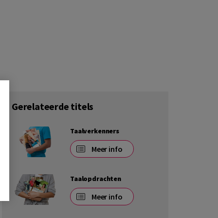
Gerelateerde titels
Taalverkenners
Meer info
Taalopdrachten
Meer info