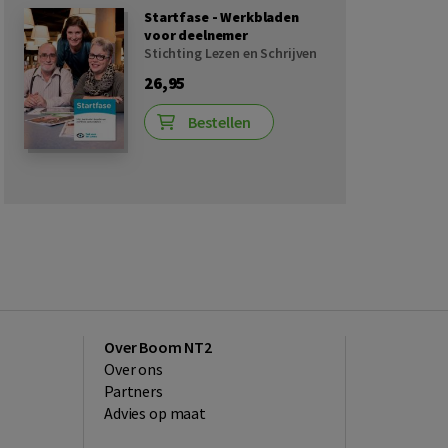
Startfase - Werkbladen
voor deelnemer
Stichting Lezen en Schrijven
26,95
Bestellen
Over Boom NT2
Over ons
Partners
Advies op maat