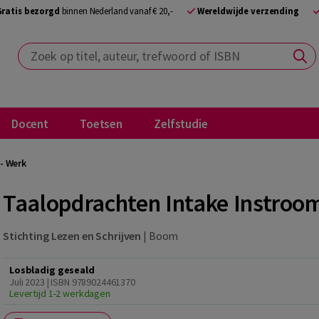
Gratis bezorgd
binnen Nederland vanaf € 20,-
Wereldwijde verzending
Zoek op titel, auteur, trefwoord of ISBN
Docent
Toetsen
Zelfstudie
- Werk
Taalopdrachten Intake Instroom
Stichting Lezen en Schrijven
|
Boom
Losbladig geseald
Juli 2023 | ISBN 9789024461370
Levertijd 1-2 werkdagen