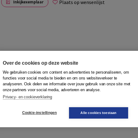
Plaats op wensenlijst
Inkijkexemplaar
Over de cookies op deze website
We gebruiken cookies om content en advertenties te personaliseren, om
functies voor social media te bieden en om ons websiteverkeer te
n waarmee het niveau van lezen en schrijven van
analyseren. Ook delen we informatie over jouw gebruik van onze site met
opdrachten Intake en Taalopdrachten Eind. Ze zijn bedoeld
onze partners voor social media, adverteren en analyse.
en/of schrijfniveau van individuele deelnemers aan het
Privacy- en cookieverklaring
ogelijk aan te sluiten bij relevante situaties en interesses
ld voor twee contexten: Dagelijks leven en Werk.
Cookie-instellingen
Alle cookies toestaan