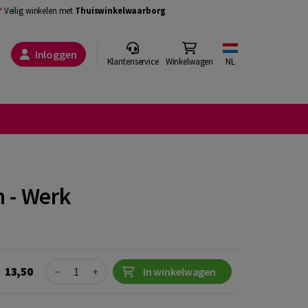
Veilig winkelen met
Thuiswinkelwaarborg
Inloggen
Klantenservice
Winkelwagen
NL
 - Werk
Quantity
13,50
−
+
In winkelwagen