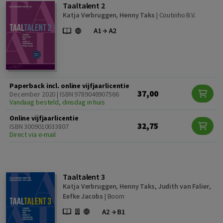
Taaltalent 2
Katja Verbruggen
,
Henny Taks
|
Coutinho B.V.
Paperback incl. online vijfjaarlicentie
37,00
December 2020 | ISBN 9789046907566
Vandaag besteld, dinsdag in huis
Online vijfjaarlicentie
32,75
ISBN 3009010033807
Direct via e-mail
Taaltalent 3
Katja Verbruggen
,
Henny Taks
,
Judith van Falier
,
Eefke Jacobs
|
Boom