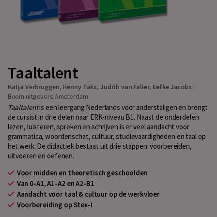
Taaltalent
Katja Verbruggen
,
Henny Taks
,
Judith van Falier
,
Eefke Jacobs
|
Boom uitgevers Amsterdam
Taaltalent
is een leergang Nederlands voor anderstaligen en brengt
de cursist in drie delen naar ERK-niveau B1. Naast de onderdelen
lezen, luisteren, spreken en schrijven is er veel aandacht voor
grammatica, woordenschat, cultuur, studievaardigheden en taal op
het werk. De didactiek bestaat uit drie stappen: voorbereiden,
uitvoeren en oefenen.
Voor midden en theoretisch geschoolden
Van 0-A1, A1-A2 en A2-B1
Aandacht voor taal & cultuur op de werkvloer
Voorbereiding op Stex-I