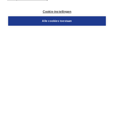
Klantenservice
Cookie-instellingen
Support
Bestellen
Alle cookies toestaan
​Retourneren
Docentenservice
Contact
Over Boom NT2
Over ons
Partners
Advies op maat
Gratis verzending in NL vanaf € 20,-.
Veilig winkelen met Thuiswinkelwaarborg
Algemene voorwaarden
Algemene voorwaarden zakelijk