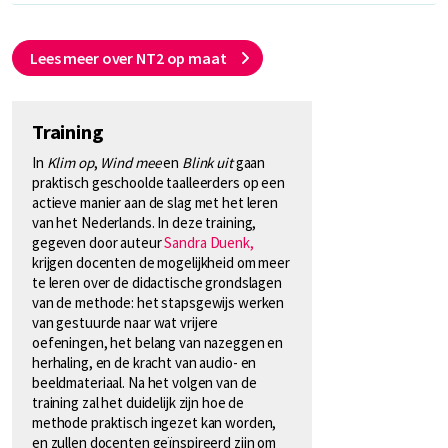
Lees meer over NT2 op maat
Training
In
Klim op
,
Wind mee
en
Blink uit
gaan
praktisch geschoolde taalleerders op een
actieve manier aan de slag met het leren
van het Nederlands. In deze training,
gegeven door auteur
Sandra Duenk,
krijgen docenten de mogelijkheid om meer
te leren over de didactische grondslagen
van de methode: het stapsgewijs werken
van gestuurde naar wat vrijere
oefeningen, het belang van nazeggen en
herhaling, en de kracht van audio- en
beeldmateriaal. Na het volgen van de
training zal het duidelijk zijn hoe de
methode praktisch ingezet kan worden,
en zullen docenten geïnspireerd zijn om