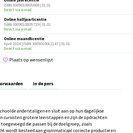
Online jaarlicentie
ISBN 3009010005668 | 01.01
Direct via e-mail
Online halfjaarlicentie
ISBN 3009010005729 | 01.01
Direct via e-mail
Online maandlicentie
April 2024 | ISBN 3009010012147 | 01.01
Direct via e-mail
Plaats op wensenlijst
oorwaarden
In de pers
choolde anderstaligen en sluit aan op hun dagelijkse
 cursisten grotere leerstappen en zijn de opdrachten
 toegevoegd die passen bij de doelgroep, zoals
cht wordt besteed aan grammaticaal correcte productie en