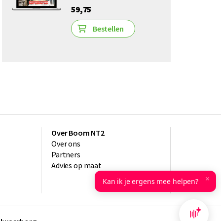
59,75
Bestellen
Over Boom NT2
Over ons
Partners
Advies op maat
×
Kan ik je ergens mee helpen?