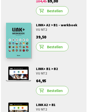
89,00
104,45
Bestellen
LINK+ A2 > B1 - werkboek
VU NT2
39,50
Bestellen
LINK+ B1 > B2
VU NT2
64,95
Bestellen
LINK A2 > B1
VU NT2