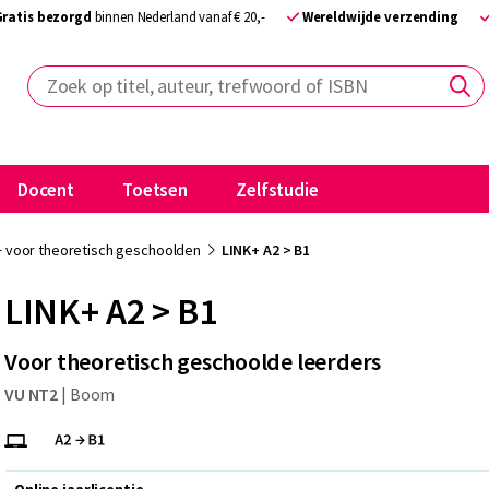
Gratis bezorgd
binnen Nederland vanaf € 20,-
Wereldwijde verzending
Zoek op titel, auteur, trefwoord of ISBN
Docent
Toetsen
Zelfstudie
+ voor theoretisch geschoolden
LINK+ A2 > B1
LINK+ A2 > B1
Voor theoretisch geschoolde leerders
VU NT2
|
Boom