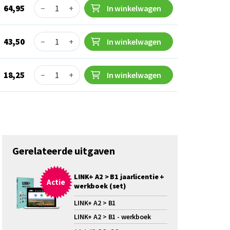
Quantity
64,95
−
+
In winkelwagen
Quantity
43,50
−
+
In winkelwagen
Quantity
18,25
−
+
In winkelwagen
Gerelateerde uitgaven
LINK+ A2 > B1 jaarlicentie +
Actie
werkboek (set)
LINK+ A2 > B1
LINK+ A2 > B1 - werkboek