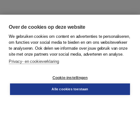
Over de cookies op deze website
We gebruiken cookies om content en advertenties te personaliseren,
om functies voor social media te bieden en om ons websiteverkeer
© 2026
Koninklijke Boom uitgevers
te analyseren. Ook delen we informatie over jouw gebruik van onze
site met onze partners voor social media, adverteren en analyse.
Privacy- en cookieverklaring
Klantenservice
Cookie-instellingen
Support
Bestellen
Alle cookies toestaan
​Retourneren
Docentenservice
Contact
Over Boom NT2
Over ons
Partners