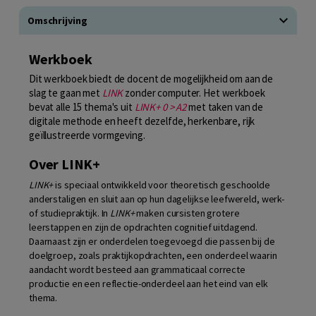
Omschrijving
Werkboek
Dit werkboek biedt de docent de mogelijkheid om aan de
slag te gaan met
LINK
zonder computer. Het werkboek
bevat alle 15 thema's uit
LINK+ 0 > A2
met taken van de
digitale methode en heeft dezelfde, herkenbare, rijk
geïllustreerde vormgeving.
Over LINK+
LINK+
is speciaal ontwikkeld voor theoretisch geschoolde
anderstaligen en sluit aan op hun dagelijkse leefwereld, werk-
of studiepraktijk. In
LINK+
maken cursisten grotere
leerstappen en zijn de opdrachten cognitief uitdagend.
Daarnaast zijn er onderdelen toegevoegd die passen bij de
doelgroep, zoals praktijkopdrachten, een onderdeel waarin
aandacht wordt besteed aan grammaticaal correcte
productie en een reflectie-onderdeel aan het eind van elk
thema.