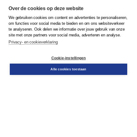
Over de cookies op deze website
We gebruiken cookies om content en advertenties te personaliseren,
om functies voor social media te bieden en om ons websiteverkeer
© 2026
Koninklijke Boom uitgevers
te analyseren. Ook delen we informatie over jouw gebruik van onze
site met onze partners voor social media, adverteren en analyse.
Privacy- en cookieverklaring
Klantenservice
Cookie-instellingen
Support
Bestellen
Alle cookies toestaan
​Retourneren
Docentenservice
Contact
Over Boom NT2
Over ons
Partners
Advies op maat