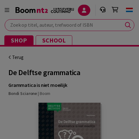
Zoek op titel, auteur, trefwoord of ISBN
SHOP
SCHOOL
Terug
De Delftse grammatica
Grammatica is niet moeilijk
Bondi Sciarone
|
Boom