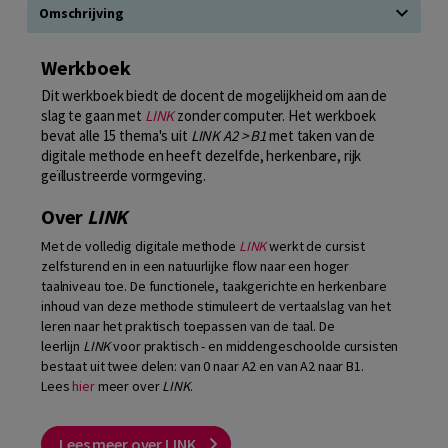
Omschrijving
Werkboek
Dit werkboek biedt de docent de mogelijkheid om aan de
slag te gaan met
LINK
zonder computer. Het werkboek
bevat alle 15 thema's uit
LINK A2 > B1
met taken van de
digitale methode en heeft dezelfde, herkenbare, rijk
geïllustreerde vormgeving.
Over
LINK
Met de volledig digitale methode
LINK
werkt de cursist
zelfsturend en in een natuurlijke flow naar een hoger
taalniveau toe. De functionele, taakgerichte en herkenbare
inhoud van deze methode stimuleert de vertaalslag van het
leren naar het praktisch toepassen van de taal. De
leerlijn
LINK
voor praktisch - en middengeschoolde cursisten
bestaat uit twee delen: van 0 naar A2 en van A2 naar B1.
Lees
hier
meer over
LINK
.
Lees meer over LINK